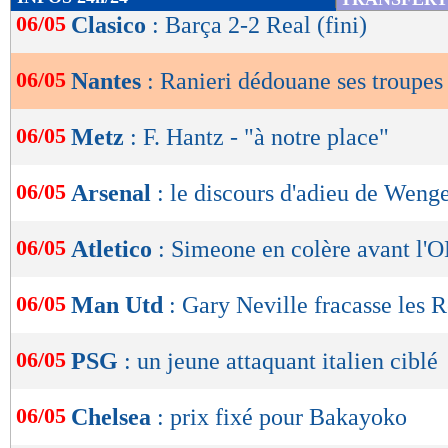
de
06/05
Clasico
: Barça 2-2 Real (fini)
lecture
06/05
Nantes
: Ranieri dédouane ses troupes
OK
06/05
Metz
: F. Hantz - "à notre place"
06/05
Arsenal
: le discours d'adieu de Weng
06/05
Atletico
: Simeone en colère avant l'
06/05
Man Utd
: Gary Neville fracasse les 
06/05
PSG
: un jeune attaquant italien ciblé
06/05
Chelsea
: prix fixé pour Bakayoko