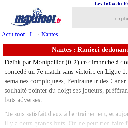
Les Infos du F
emplac
>
>
Actu foot
L1
Nantes
Nantes : Ranieri dédouane
Défait par Montpellier (0-2) ce dimanche à do
...
brèves d'AUJOURD'HUI ( 7 août 202
concédé un 7e match sans victoire en Ligue 1.
semaines compliquées, l’entraîneur des Canari
...
Liste des brèves du lun. 7 mai 2018
souhaité pointer du doigt ses joueurs, préféran
buts adverses.
06/05
Ita.
: la Roma sur le podium
"Je suis satisfait d'eux à l'entraînement, et aujo
06/05
Barça
: Suarez reconnait sa faute
il y a deux grands buts. On ne peut rien faire f