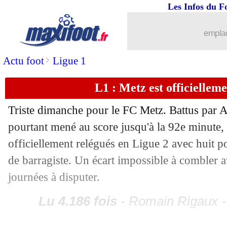
Les Infos du F
06/05
PSG
: un jeune attaquant italien ciblé
emplac
06/05
Chelsea
: prix fixé pour Bakayoko
>
Actu foot
Ligue 1
06/05
Leicester
: nouvelle priorité pour Mah
L1 : Metz est officielleme
06/05
Al Sadd
: fin de carrière reportée pou
Triste dimanche pour le FC Metz. Battus par A
pourtant mené au score jusqu'à la 92e minute, 
06/05
Lille
: Pépé croit en son destin
officiellement relégués en Ligue 2 avec huit po
de barragiste. Un écart impossible à combler 
06/05
PSG
: le nouveau message du CUP
journées à disputer.
06/05
Monaco
: la surprise Moussa Sylla sav
Lu 4.186 fois
- Romain Rigaux -
06/05
PSG
: Sakho évoque l'affaire Meunier