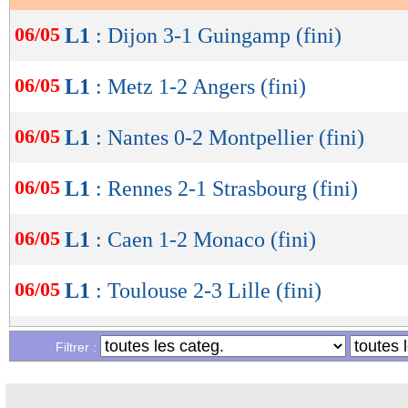
OK
06/05
L1
: Dijon 3-1 Guingamp (fini)
06/05
L1
: Metz 1-2 Angers (fini)
06/05
L1
: Nantes 0-2 Montpellier (fini)
06/05
L1
: Rennes 2-1 Strasbourg (fini)
06/05
L1
: Caen 1-2 Monaco (fini)
06/05
L1
: Toulouse 2-3 Lille (fini)
06/05
Troyes
: les regrets de Nivet...
Filtrer :
06/05
Man Utd
: une folie pour Milinkovic-