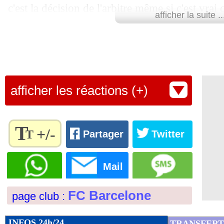
c'est la décision de l'arbitre même si c'est vrai
afficher la suite ..
indiqué le Sud-Américain dans des propos re
marqué par de nombreuses erreurs d'arbitrag
Hernandez.
Lu 29.122 fois
- Youcef Touaitia 
afficher les réactions (+)
T
+/-
T
Partager
Twitter
Règlez la
taille du
Mail
texte
pour
FC Barcelone
page club :
l'adapter
à vos
préférences
INFOS 24h/24
TRANSFERT