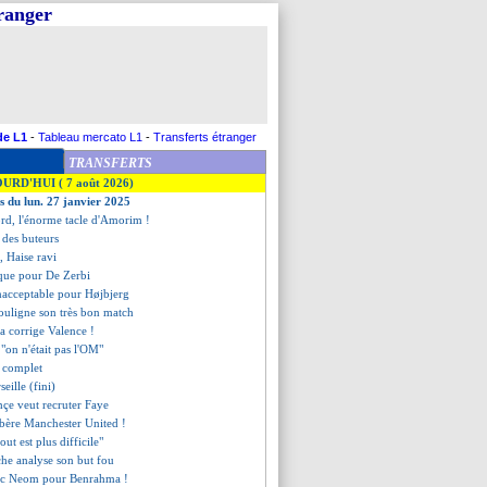
tranger
de L1
-
Tableau mercato L1
-
Transferts étranger
TRANSFERTS
OURD'HUI ( 7 août 2026)
es du lun. 27 janvier 2025
ord, l'énorme tacle d'Amorim !
t des buteurs
t, Haise ravi
ique pour De Zerbi
inacceptable pour Højbjerg
ouligne son très bon match
ça corrige Valence !
 "on n'était pas l'OM"
t complet
eille (fini)
hçe veut recruter Faye
ibère Manchester United !
tout est plus difficile"
che analyse son but fou
vec Neom pour Benrahma !