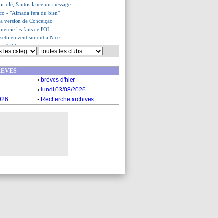
briolé, Santos lance un message
ico - "Almada fera du bien"
 la version de Conceiçao
mercie les fans de l'OL
etti en veut surtout à Nice
use 4-0 !
le, les compos
n route pour la Juve
REVES
ers (fini)
.
yon (fini)
brèves d'hier
.
 Montpellier (fini)
lundi 03/08/2026
'ironie de Roy
.
026
Recherche archives
 promet une mise au point
xplique sa transformation
 bientôt rappelé de Clermont
r Cardona débloqué
e tifo des fans lyonnais
ustré malgré Ekitike
ole pro-Sage des fans de l'OL
-Calabria, affaire close
versante
renversé en 4 minutes...
 Brest (fini)
r pense à Benitez
, les compos
partir cet hiver !