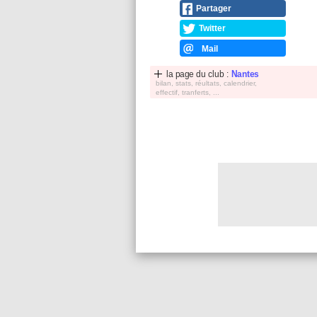
Partager
Twitter
Mail
la page du club :
Nantes
bilan, stats, réultats, calendrier,
effectif, tranferts, ...