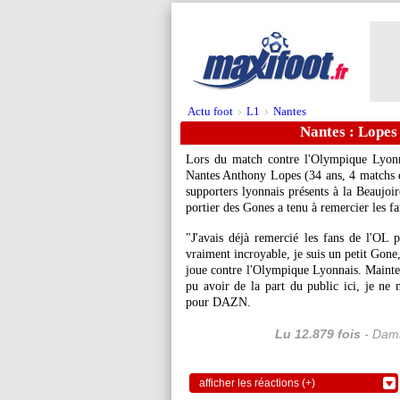
Actu foot
L1
Nantes
>
>
Nantes : Lopes 
Lors du match contre l'Olympique Lyonn
Nantes Anthony
Lopes
(34 ans, 4 matchs e
supporters lyonnais présents à la Beaujoir
portier des Gones a tenu à remercier les f
"J'avais déjà remercié les fans de l'OL 
vraiment incroyable, je suis un petit Gone, 
joue contre l'Olympique Lyonnais. Maintenan
pu avoir de la part du public ici, je ne
pour DAZN.
Lu 12.879 fois
- Dami
afficher les réactions (+)