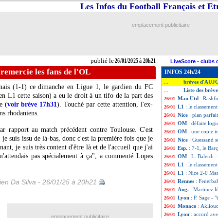
Les Infos du Football Français et E
emplacement publicitaire
publié le
26/01/2025 à 20h21
LiveScore
-
clubs 
remercie les fans de l'OL
INFOS 24h/24
brèves d'AUJ
...
ais (1-1) ce dimanche en Ligue 1, le gardien du FC
Liste des brèv
...
n L1 cette saison) a eu le droit à un tifo de la part des
Man Utd
: Rashf
26/01
e (
voir brève 17h31
). Touché par cette attention, l'ex-
L1
: le classemen
26/01
ans rhodaniens.
Nice
: plan parfai
26/01
OM
: défaite log
26/01
par rapport au match précédent contre Toulouse. C'est
OM
: une copie 
26/01
je suis issu de là-bas, donc c'est la première fois que je
Nice
: Guessand s
26/01
t, je suis très content d'être là et de l'accueil que j'ai
Esp.
: 7-1, le Bar
26/01
 m'attendais pas spécialement à ça", a commenté Lopes
OM
: L. Balerdi -
26/01
L1
: le classemen
26/01
L1
: Nice 2-0 Mars
26/01
en Da Silva - 26/01/25 à 20h21
Rennes
: Fenerba
26/01
Ang.
: Martinez l
26/01
Lyon
: P. Sage - "
26/01
Monaco
: Akliou
26/01
Lyon
: accord a
26/01
emplacement publicitaire