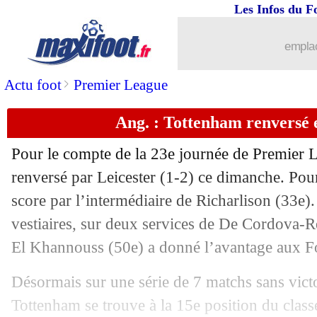
Les Infos du F
26/01
OM
: Maupay, Bosetti en veut surtout
emplac
26/01
Ita.
: l'Inter s'amuse 4-0 !
>
Actu foot
Premier League
26/01
L1
: Nice-Marseille, les compos
Ang. : Tottenham renversé e
26/01
Chelsea
: Veiga en route pour la Juve
Pour le compte de la 23e journée de Premier 
26/01
L1
: Lens 1-0 Angers (fini)
renversé par Leicester (1-2) ce dimanche. Pour
score par l’intermédiaire de Richarlison (33e)
26/01
L1
: Nantes 1-1 Lyon (fini)
vestiaires, sur deux services de De Cordova-Re
El Khannouss (50e) a donné l’avantage aux Fo
26/01
L1
: Toulouse 1-2 Montpellier (fini)
Désormais sur une série de 7 matchs sans vict
26/01
Brest
: Mbappé, l'ironie de Roy
Tottenham se trouve à la 15e position du clas