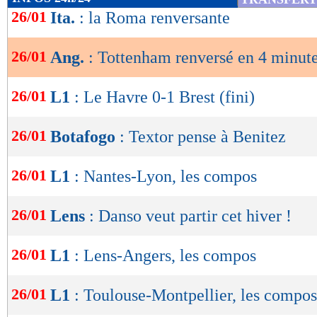
de
26/01
Ita.
: la Roma renversante
lecture
26/01
Ang.
: Tottenham renversé en 4 minute
OK
26/01
L1
: Le Havre 0-1 Brest (fini)
26/01
Botafogo
: Textor pense à Benitez
26/01
L1
: Nantes-Lyon, les compos
26/01
Lens
: Danso veut partir cet hiver !
26/01
L1
: Lens-Angers, les compos
26/01
L1
: Toulouse-Montpellier, les compos