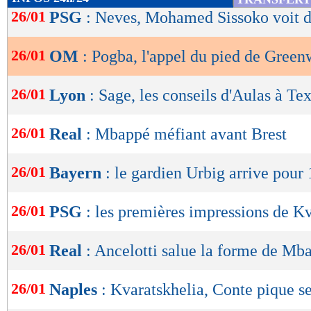
de
26/01
PSG
: Neves, Mohamed Sissoko voit d
lecture
26/01
OM
: Pogba, l'appel du pied de Gree
OK
26/01
Lyon
: Sage, les conseils d'Aulas à Tex
26/01
Real
: Mbappé méfiant avant Brest
26/01
Bayern
: le gardien Urbig arrive pour
26/01
PSG
: les premières impressions de K
26/01
Real
: Ancelotti salue la forme de Mb
26/01
Naples
: Kvaratskhelia, Conte pique s