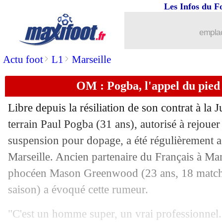
Les Infos du F
26/01
Lens
: Danso veut partir cet hiver !
emplac
26/01
L1
: Lens-Angers, les compos
>
>
Actu foot
L1
Marseille
26/01
L1
: Toulouse-Montpellier, les compos
OM : Pogba, l'appel du pie
26/01
PSG
: Skriniar, Fenerbahçe attend le f
Libre depuis la résiliation de son contrat à la 
26/01
VIDEO
: Conceiçao s'embrouille avec
terrain Paul Pogba (31 ans), autorisé à rejouer
suspension pour dopage, a été régulièrement a
26/01
Real
: big 5, Mbappé a dépassé Lacaze
Marseille. Ancien partenaire du Français à Man
phocéen Mason
Greenwood
(23 ans, 18 match
26/01
Roma
: prolongation activée pour Dyb
saison) a évoqué cette rumeur.
26/01
OM
: Greenwood note ses débuts
"C'est un homme super, un vrai professionnel. 