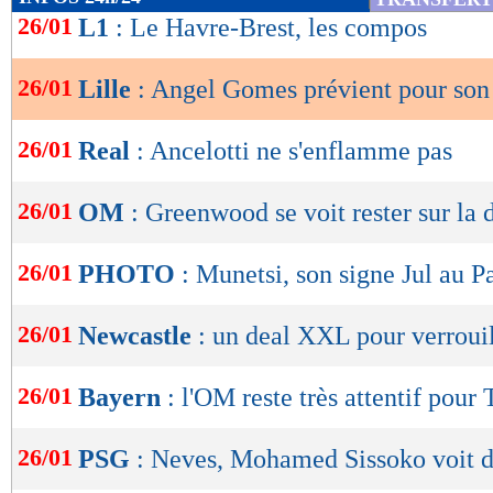
de
26/01
L1
: Le Havre-Brest, les compos
lecture
26/01
Lille
: Angel Gomes prévient pour son 
OK
26/01
Real
: Ancelotti ne s'enflamme pas
26/01
OM
: Greenwood se voit rester sur la 
26/01
PHOTO
: Munetsi, son signe Jul au Pa
26/01
Newcastle
: un deal XXL pour verrouil
26/01
Bayern
: l'OM reste très attentif pour T
26/01
PSG
: Neves, Mohamed Sissoko voit d