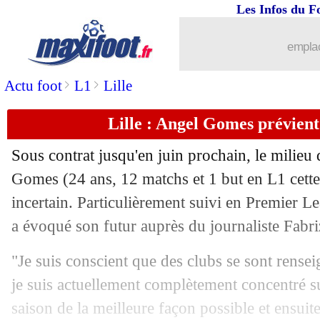
Les Infos du F
26/01
PHOTO
: banderole pro-Sage des fan
emplac
26/01
Milan
: Conceição-Calabria, affaire c
>
>
Actu foot
L1
Lille
26/01
Ita.
: la Roma renversante
Lille : Angel Gomes prévient
26/01
Ang.
: Tottenham renversé en 4 minute
Sous contrat jusqu'en juin prochain, le milieu 
26/01
L1
: Le Havre 0-1 Brest (fini)
Gomes
(24 ans, 12 matchs et 1 but en L1 cette
incertain. Particulièrement suivi en Premier Lea
26/01
Botafogo
: Textor pense à Benitez
a évoqué son futur auprès du journaliste Fab
26/01
L1
: Nantes-Lyon, les compos
"Je suis conscient que des clubs se sont rensei
je suis actuellement complètement concentré sur
26/01
Lens
: Danso veut partir cet hiver !
saison de la meilleure façon possible et ensuite