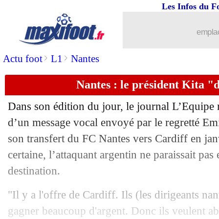
Les Infos du F
21/05
EdF
: Deschamps s'explique pour Ma
emplac
21/05
EdF
: Lacazette, Ménès ne comprend 
>
>
Actu foot
L1
Nantes
21/05
ASSE
: Rocheteau va imiter Gasset
Nantes : le président Kita "
21/05
Real
: ça se confirme pour Hazard
Dans son édition du jour, le journal L’Equipe r
21/05
EdF
: la liste avec Lenglet, Dubois et
d’un message vocal envoyé par le regretté Em
son transfert du FC Nantes vers Cardiff en jan
21/05
VIDEO
: l'exigence de Guardiola...
certaine, l’attaquant argentin ne paraissait pas
destination.
21/05
C3
: Mkhitaryan est bien privé de final
"Il y a l'offre de Cardiff. Ils (les dirigeants n
21/05
Juve
: Mourinho prêt à se réconcilier
gagner beaucoup d'argent. Donc ils veulent ab