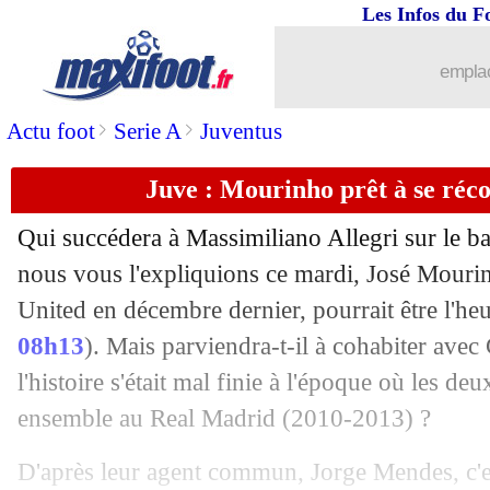
Les Infos du F
21/05
Montpellier
: Delort plaît à l'ASSE, ma
emplac
21/05
Angers
: Stéphane Moulin prolonge (of
>
>
Actu foot
Serie A
Juventus
21/05
EdF
: Mbappé ingérable ? Deschamps
Juve : Mourinho prêt à se réc
21/05
PSG
: le conseil de Chapron à Neyma
Qui succédera à Massimiliano Allegri sur le 
21/05
Man Utd
: Naples refuse 110 M€ pour
nous vous l'expliquions ce mardi, José Mourin
United en décembre dernier, pourrait être l'he
21/05
Milan
: Leonardo pense à démissionne
08h13
). Mais parviendra-t-il à cohabiter avec
l'histoire s'était mal finie à l'époque où les deu
21/05
PSG
: Mbappé, Dhorasoo n'a pas aimé 
ensemble au Real Madrid (2010-2013) ?
21/05
Chelsea
: la coach des féminines envi
D'après leur agent commun, Jorge Mendes, c'es