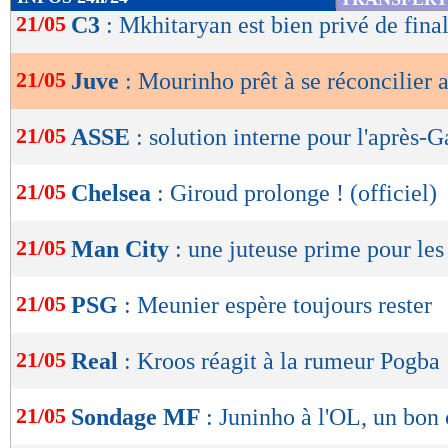
de
21/05
C3
: Mkhitaryan est bien privé de final
lecture
21/05
Juve
: Mourinho prêt à se réconcilier
OK
21/05
ASSE
: solution interne pour l'après-G
21/05
Chelsea
: Giroud prolonge ! (officiel)
21/05
Man City
: une juteuse prime pour le
21/05
PSG
: Meunier espère toujours rester
21/05
Real
: Kroos réagit à la rumeur Pogba
21/05
Sondage MF
: Juninho à l'OL, un bon 