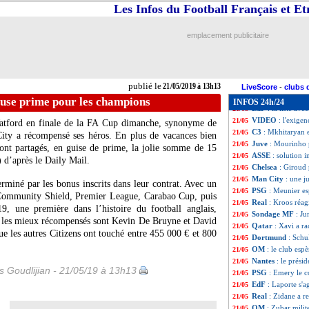
Milan
: Leonardo
21/05
Les Infos du Football Français et E
PSG
: Mbappé, Dh
21/05
Chelsea
: la coac
21/05
emplacement publicitaire
Nantes
: Sala, Ki
21/05
EdF
: Deschamps 
21/05
EdF
: Deschamps
21/05
EdF
: Lacazette,
21/05
publié le
21/05/2019 à 13h13
ASSE
: Rocheteau
21/05
LiveScore
-
clubs 
Real
: ça se conf
21/05
euse prime pour les champions
INFOS 24h/24
EdF
: la liste av
21/05
VIDEO
: l'exige
21/05
Watford en finale de la FA Cup dimanche, synonyme de
C3
: Mkhitaryan e
21/05
 City a récompensé ses héros. En plus de vacances bien
Juve
: Mourinho p
21/05
sont partagés, en guise de prime, la jolie somme de 15
ASSE
: solution i
21/05
) d’après le Daily Mail.
Chelsea
: Giroud 
21/05
Man City
: une j
21/05
rminé par les bonus inscrits dans leur contrat. Avec un
PSG
: Meunier es
21/05
 (Community Shield, Premier League, Carabao Cup, puis
Real
: Kroos réag
21/05
 une première dans l’histoire du football anglais,
Sondage MF
: Ju
21/05
s les mieux récompensés sont Kevin De Bruyne et David
Qatar
: Xavi a r
21/05
e les autres Citizens ont touché entre 455 000 € et 800
Dortmund
: Schu
21/05
OM
: le club esp
21/05
Nantes
: le prési
21/05
is Goudlijian - 21/05/19 à 13h13
PSG
: Emery le c
21/05
EdF
: Laporte s'
21/05
Real
: Zidane a r
21/05
OM
: Zubar milit
21/05