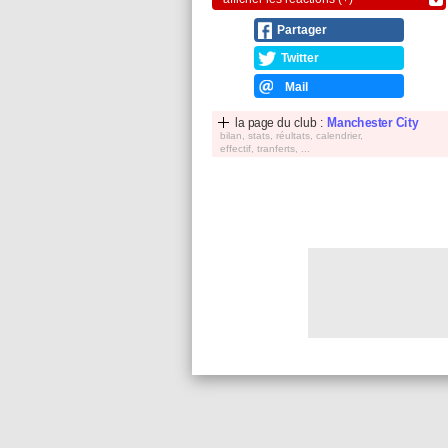
Partager
Twitter
Mail
la page du club :
Manchester City
bilan, stats, réultats, calendrier,
effectif, tranferts, ...