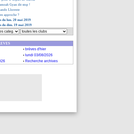
samoah Gyan dit stop !
rnando Llorente
en approche ?
es du lun. 20 mai 2019
es du dim. 19 mai 2019
REVES
.
brèves d'hier
.
lundi 03/08/2026
.
026
Recherche archives