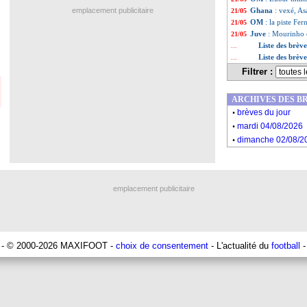
emplacement publicitaire
Ghana
: vexé, A
21/05
OM
: la piste Fe
21/05
Juve
: Mourinho 
21/05
Liste des brèv
...
Liste des brèv
...
Filtrer :
ARCHIVES DES B
.
brèves du jour
.
mardi 04/08/2026
.
dimanche 02/08/2
emplacement publicitaire
- © 2000-2026 MAXIFOOT -
choix de consentement
- L'actualité du
football
-