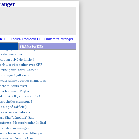
 pense à démissionner
tranger
orasoo n'a pas aimé sa sortie
h des féminines envisagée ?
ta s'explique
et l'absence de Lacazette
 s'explique pour Mandanda
 Ménès ne comprend pas
 va imiter Gasset
de L1
-
Tableau mercato L1
-
Transferts étranger
irme pour Hazard
TRANSFERTS
ec Lenglet, Dubois et Maignan !
nce de Guardiola...
st bien privé de finale !
rêt à se réconcilier avec CR7
nterne pour l'après-Gasset ?
prolonge ! (officiel)
uteuse prime pour les champions
père toujours rester
it à la rumeur Pogba
ninho à l'OL, un bon choix !
accroché les crampons !
lz a signé (officiel)
ère conserver Balotelli
dent Kita "dégoûtait" Sala
onfirme, Mbappé voulait le Real
agace des "mensonges"
enoué le contact avec Mbappé
e pour le départ de Garcia