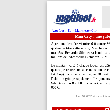
Actu foot
PL
Manchester City
>
>
Man City : une jut
Après une dernière victoire 6-0 contre 
quatrième titre cette saison, Manchester
méritées, Bernardo Silva et sa bande se 
millions de livres sterling (environ 17 M€
Le montant versé à chaque joueur est déte
quadruplé réalisé sur la scène nationale
FA Cup) dans cette campagne 2018-2019,
l'addition grimpe rapidement. Les joueur
Silva (environ 855 000 € chacun), alors qu
000 €.
Lu 18.872 fois
- Alex
afficher les réactions (+)