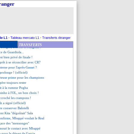
 pense à démissionner
tranger
orasoo n'a pas aimé sa sortie
h des féminines envisagée ?
ta s'explique
et l'absence de Lacazette
 s'explique pour Mandanda
 Ménès ne comprend pas
 va imiter Gasset
de L1
-
Tableau mercato L1
-
Transferts étranger
irme pour Hazard
TRANSFERTS
ec Lenglet, Dubois et Maignan !
nce de Guardiola...
st bien privé de finale !
rêt à se réconcilier avec CR7
nterne pour l'après-Gasset ?
prolonge ! (officiel)
uteuse prime pour les champions
père toujours rester
it à la rumeur Pogba
ninho à l'OL, un bon choix !
accroché les crampons !
lz a signé (officiel)
ère conserver Balotelli
dent Kita "dégoûtait" Sala
onfirme, Mbappé voulait le Real
agace des "mensonges"
enoué le contact avec Mbappé
e pour le départ de Garcia