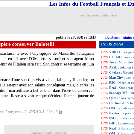
Milan
: Leonardo
21/05
Les Infos du Football Français et E
PSG
: Mbappé, Dh
21/05
Chelsea
: la coac
21/05
emplacement publicitaire
Nantes
: Sala, Ki
21/05
EdF
: Deschamps 
21/05
EdF
: Deschamps
21/05
EdF
: Lacazette,
21/05
publié le
21/05/2019 à 11h13
ASSE
: Rocheteau
21/05
LiveScore
-
clubs 
Real
: ça se conf
21/05
spère conserver Balotelli
INFOS 24h/24
EdF
: la liste av
21/05
VIDEO
: l'exige
21/05
tisfaisante avec l'Olympique de Marseille, l'attaquant
C3
: Mkhitaryan e
21/05
buts en L1 avec l'OM cette saison) et son agent Mino
Juve
: Mourinho p
21/05
nir de l'Italien sera fait. Son contrat se termine en juin
ASSE
: solution i
21/05
Chelsea
: Giroud 
21/05
Man City
: une j
21/05
enace d'une sanction vis-à-vis du fair-play financier, on
PSG
: Meunier es
21/05
 le retenir avec son salaire conséquent mais, d'après les
Real
: Kroos réag
21/05
ion marseillaise a bel et bien dans l'idée de conserver
Sondage MF
: Ju
21/05
ire. Reste à savoir ce que décidera l'ancien joueur de
Qatar
: Xavi a r
21/05
Dortmund
: Schu
21/05
OM
: le club esp
21/05
les Campos - 21/05/19 à 11h13
Nantes
: le prési
21/05
PSG
: Emery le c
21/05
EdF
: Laporte s'
21/05
Real
: Zidane a r
21/05
emplacement publicitaire
OM
: Zubar milit
21/05