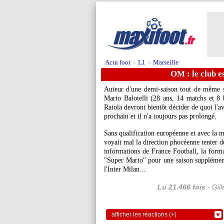
Actu foot
L1
Marseille
>
>
OM : le club e
Auteur d'une demi-saison tout de même sa
Mario Balotelli
(28 ans, 14 matchs et 8 
Raiola devront bientôt décider de quoi l'ave
prochain et il n'a toujours pas prolongé.
Sans qualification européenne et avec la m
voyait mal la direction phocéenne tenter de
informations de France Football, la format
"Super Mario" pour une saison supplémenta
l'Inter Milan...
Lu 21.466 fois
- Gil
afficher les réactions (+)