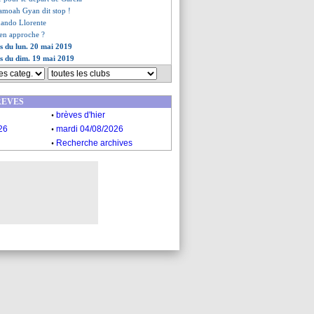
samoah Gyan dit stop !
rnando Llorente
en approche ?
es du lun. 20 mai 2019
es du dim. 19 mai 2019
REVES
.
brèves d'hier
.
26
mardi 04/08/2026
.
Recherche archives