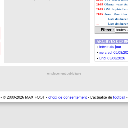
Ghana
: vexé, A
21/05
OM
: la piste Fe
21/05
Juve
: Mourinho 
21/05
Liste des brèv
...
Liste des brèv
...
Filtrer :
ARCHIVES DES B
.
brèves du jour
.
mercredi 05/08/20
.
lundi 03/08/2026
emplacement publicitaire
- © 2000-2026 MAXIFOOT -
choix de consentement
- L'actualité du
football
-