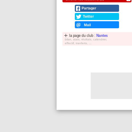
Partager
Twitter
Mail
la page du club :
Nantes
bilan, stats, réultats, calendrier,
effectif, tranferts, ...