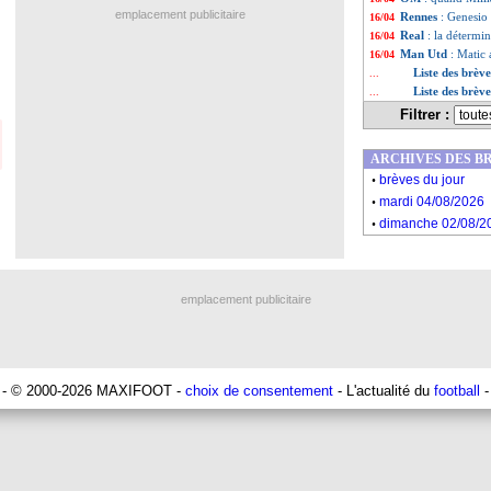
emplacement publicitaire
Rennes
: Genesio
16/04
Real
: la détermi
16/04
Man Utd
: Matic
16/04
Liste des brèv
...
Liste des brève
...
Filtrer :
ARCHIVES DES B
.
brèves du jour
.
mardi 04/08/2026
.
dimanche 02/08/2
emplacement publicitaire
- © 2000-2026 MAXIFOOT -
choix de consentement
- L'actualité du
football
-