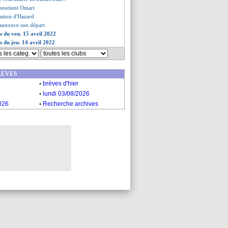
 soutient Omari
nation d'Hazard
 annonce son départ
es du ven. 15 avril 2022
s du jeu. 14 avril 2022
REVES
.
brèves d'hier
.
lundi 03/08/2026
.
026
Recherche archives