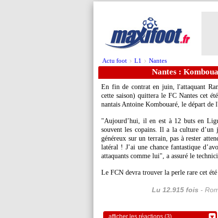
Actu foot
L1
Nantes
>
>
Nantes : Komboua
En fin de contrat en juin, l'attaquant 
cette saison) quittera le FC Nantes cet ét
nantais Antoine Kombouaré, le départ de l'
"Aujourd’hui, il en est à 12 buts en Ligue
souvent les copains. Il a la culture d’un j
généreux sur un terrain, pas à rester atten
latéral ! J’ai une chance fantastique d’av
attaquants comme lui", a assuré le techni
Le FCN devra trouver la perle rare cet été
Lu 12.915 fois
- Rom
afficher les réactions (3)