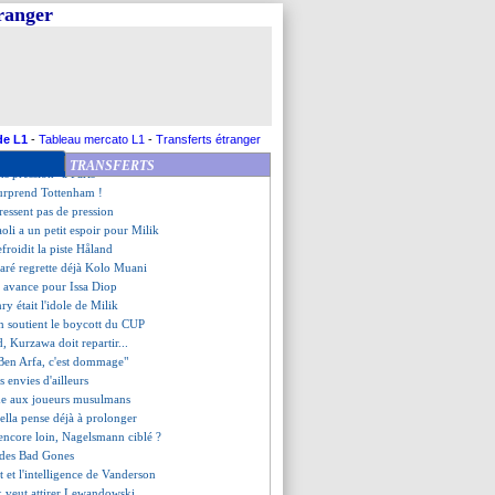
rpool s'offre City en demies !
tranger
e triplé en club pour Ronaldo
r Ronaldo, Arsenal s'enlise
n passe 6 à Wolfsbourg !
 le casque d'or !
ut être "digne" à Paris
 presque, Auxerre dauphin
hiago Motta perd patience...
de L1
-
Tableau mercato L1
-
Transferts étranger
rest, les compos
TRANSFERTS
ns pression" à Paris
surprend Tottenham !
ressent pas de pression
oli a un petit espoir pour Milik
froidit la piste Håland
ré regrette déjà Kolo Muani
 avance pour Issa Diop
ry était l'idole de Milik
n soutient le boycott du CUP
d, Kurzawa doit repartir...
 "Ben Arfa, c'est dommage"
s envies d'ailleurs
de aux joueurs musulmans
ella pense déjà à prolonger
 encore loin, Nagelsmann ciblé ?
t des Bad Gones
 et l'intelligence de Vanderson
 veut attirer Lewandowski...