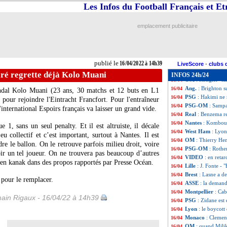
Ang. (Cpe)
: Live
16/04
Les Infos du Football Français et E
Man Utd
: un 50
16/04
Ang.
: triplé pou
16/04
emplacement publicitaire
All.
: Dortmund e
16/04
VIDEO
: Konaté,
16/04
OM
: Sampaoli ve
16/04
L2
: le TFC y est
16/04
publié le
16/04/2022 à 14h39
VIDEO
: quand T
16/04
LiveScore
-
clubs 
L1
: St Etienne-B
16/04
ré regrette déjà Kolo Muani
INFOS 24h/24
OM
: Rongier "sa
16/04
Ang.
: Brighton 
16/04
Randal Kolo Muani (23 ans, 30 matchs et 12 buts en L1
PSG
: Hakimi ne 
16/04
é pour rejoindre l'Eintracht Francfort. Pour l'entraîneur
PSG-OM
: Sampa
16/04
international Espoirs français va laisser un grand vide.
Real
: Benzema re
16/04
Nantes
: Komboua
16/04
 1, sans un seul penalty. Et il est altruiste, il décale
West Ham
: Lyon
16/04
eu collectif et c’est important, surtout à Nantes. Il est
OM
: Thierry Hen
16/04
dre le ballon. On le retrouve parfois milieu droit, voire
PSG-OM
: Rothe
16/04
oir un tel joueur. On ne trouvera pas beaucoup d’autres
VIDEO
: en retar
16/04
cien kanak dans des propos rapportés par Presse Océan.
Lille
: J. Fonte -
16/04
Brest
: Lasne a de
16/04
 pour le remplacer.
ASSE
: la deman
16/04
Montpellier
: Cab
16/04
ain Rigaux - 16/04/22 à 14h39
PSG
: Zidane est
16/04
Lyon
: le boycot
16/04
Monaco
: Clement
16/04
OM
: quand Milik
16/04