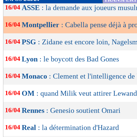
de
16/04
ASSE
: la demande aux joueurs musu
lecture
16/04
Montpellier
: Cabella pense déjà à pr
OK
16/04
PSG
: Zidane est encore loin, Nagels
16/04
Lyon
: le boycott des Bad Gones
16/04
Monaco
: Clement et l'intelligence d
16/04
OM
: quand Milik veut attirer Lewand
16/04
Rennes
: Genesio soutient Omari
16/04
Real
: la détermination d'Hazard