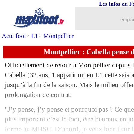
Les Infos du F
16/04
OM
: Sampaoli veut être "digne" à Par
emplac
16/04
L2
: le TFC y est presque, Auxerre da
>
>
Actu foot
L1
Montpellier
16/04
VIDEO
: quand Thiago Motta perd pat
Montpellier : Cabella pense 
16/04
L1
: St Etienne-Brest, les compos
Officiellement de retour à Montpellier depuis
16/04
OM
: Rongier "sans pression" à Paris
Cabella (32 ans, 1 apparition en L1 cette sais
jusqu’à la fin de la saison. Mais le milieu offe
16/04
Ang.
: Brighton surprend Tottenham !
prolongation de contrat.
16/04
PSG
: Hakimi ne ressent pas de pressi
"J’y pense, j’y pense et pourquoi pas ? Ce que j
plus important c’est le foot, être heureux en j
16/04
PSG-OM
: Sampaoli a un petit espoir
formé au MHSC. D’abord, je veux bien finir la 