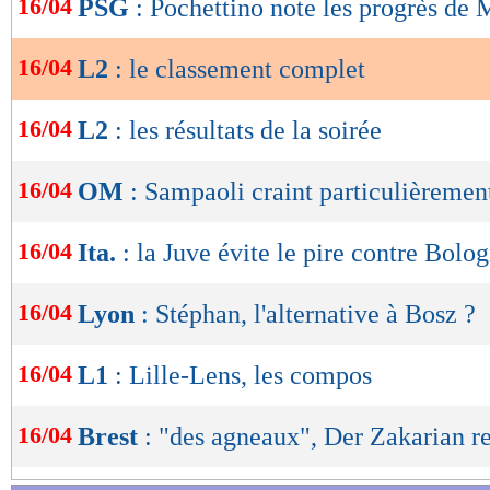
16/04
PSG
: Pochettino note les progrès de
de
lecture
16/04
L2
: le classement complet
OK
Lu 16.294 fois
- Alexis Goudlijian
16/04
L2
: les résultats de la soirée
16/04
OM
: Sampaoli craint particulièreme
16/04
Ita.
: la Juve évite le pire contre Bolo
16/04
Lyon
: Stéphan, l'alternative à Bosz ?
16/04
L1
: Lille-Lens, les compos
16/04
Brest
: "des agneaux", Der Zakarian re