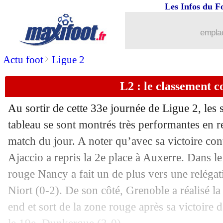
Les Infos du F
emplac
>
Actu foot
Ligue 2
L2 : le classement 
Au sortir de cette 33e journée de Ligue 2, les 
tableau se sont montrés très performantes en 
match du jour. A noter qu’avec sa victoire con
...
brèves d'AUJOURD'HUI ( 7 août 202
Ajaccio a repris la 2e place à Auxerre. Dans le 
Pos
Equipe
Pts
J
G
N
P
Bp
Bc
Di
...
Liste des brèves du dim. 17 avril 2022
1
Toulouse
72
33
21
9
3
77
29
+
rouge Nancy a fait un de plus vers une relégat
2
AC Ajaccio
64
33
19
7
7
33
16
+
3
Auxerre
61
33
17
10
6
53
35
+
Niort (0-2). De son côté, Grenoble a réalisé l
4
Paris FC
60
33
17
9
7
47
31
+
16/04
Liverpool
: le quadruplé ? Klopp calm
5
Sochaux
60
33
17
9
7
41
29
+
6
Le Havre
47
33
12
11
10
33
34
-
end et sort de la zone rouge après sa victoire 
7
Caen
46
33
12
10
11
47
36
+
8
Guingamp
45
33
11
12
10
39
42
-