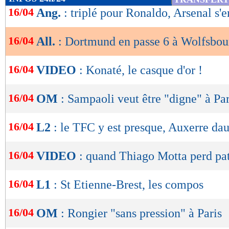
de
16/04
Ang.
: triplé pour Ronaldo, Arsenal s'e
lecture
16/04
All.
: Dortmund en passe 6 à Wolfsbou
OK
16/04
VIDEO
: Konaté, le casque d'or !
16/04
OM
: Sampaoli veut être "digne" à Par
16/04
L2
: le TFC y est presque, Auxerre da
16/04
VIDEO
: quand Thiago Motta perd pat
16/04
L1
: St Etienne-Brest, les compos
16/04
OM
: Rongier "sans pression" à Paris