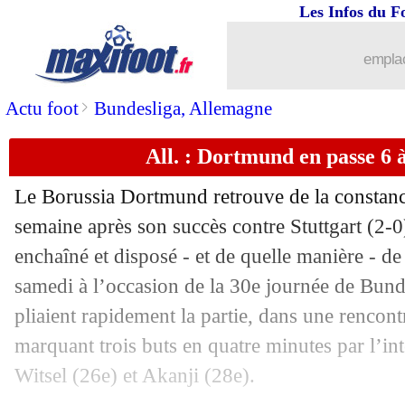
Les Infos du F
16/04
PSG
: Pochettino note les progrès de
emplac
16/04
L2
: le classement complet
>
Actu foot
Bundesliga, Allemagne
16/04
L2
: les résultats de la soirée
All. : Dortmund en passe 6 
16/04
OM
: Sampaoli craint particulièreme
Le Borussia Dortmund retrouve de la constance
16/04
Ita.
: la Juve évite le pire contre Bolo
semaine après son succès contre Stuttgart (2-0)
enchaîné et disposé - et de quelle manière - d
16/04
Lyon
: Stéphan, l'alternative à Bosz ?
samedi à l’occasion de la 30e journée de Bun
pliaient rapidement la partie, dans une rencont
16/04
L1
: Lille-Lens, les compos
marquant trois buts en quatre minutes par l’in
Witsel (26e) et Akanji (28e).
16/04
Brest
: "des agneaux", Der Zakarian re