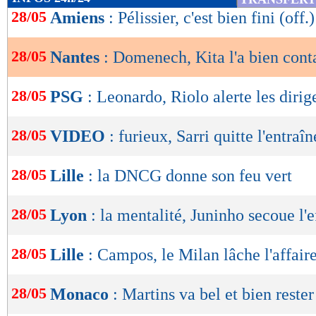
de
28/05
Amiens
: Pélissier, c'est bien fini (off.)
lecture
28/05
Nantes
: Domenech, Kita l'a bien cont
OK
28/05
PSG
: Leonardo, Riolo alerte les dirig
28/05
VIDEO
: furieux, Sarri quitte l'entraî
28/05
Lille
: la DNCG donne son feu vert
28/05
Lyon
: la mentalité, Juninho secoue l'e
28/05
Lille
: Campos, le Milan lâche l'affaire
28/05
Monaco
: Martins va bel et bien rester