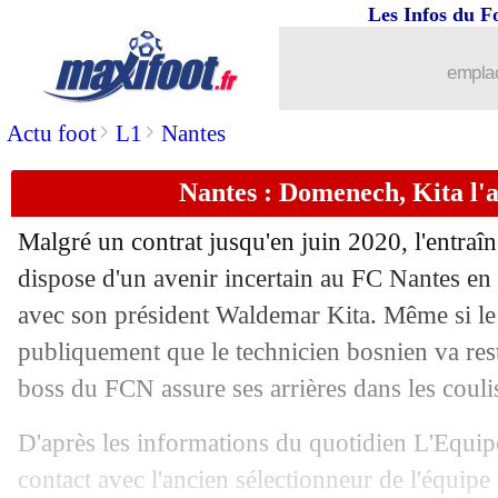
Les Infos du F
emplac
>
>
Actu foot
L1
Nantes
Nantes : Domenech, Kita l'a
Malgré un contrat jusqu'en juin 2020, l'entraî
dispose d'un avenir incertain au FC Nantes en
avec son président Waldemar Kita. Même si le 
publiquement que le technicien bosnien va reste
boss du FCN assure ses arrières dans les couli
D'après les informations du quotidien L'Equipe
contact avec l'ancien sélectionneur de l'équi