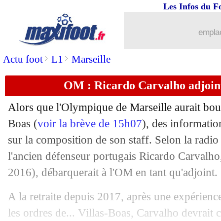
Les Infos du F
28/05
Milan
: Gattuso, démission confirmée 
emplac
28/05
Chelsea
: David Luiz se méfie d'Emer
>
>
Actu foot
L1
Marseille
28/05
Juve
: Allegri fier du travail accompli
OM : Ricardo Carvalho adjoint
28/05
Lyon
: un rôle plus important pour Fo
Alors que l'Olympique de Marseille aurait bouc
28/05
Real
: Pérez ne regrette pas Ronaldo
Boas (
voir la brève de 15h07
), des informati
sur la composition de son staff. Selon la radi
28/05
Milan
: Leonardo s'en va (officiel)
l'ancien défenseur portugais Ricardo Carvalh
2016), débarquerait à l'OM en tant qu'adjoint.
28/05
Lyon
: Maxwell emballé par l'arrivée 
A la retraite depuis 2017, après une expérien
28/05
Lille
: Galtier adore l'OM, mais...
les ordres de... Villas-Boas, Carvalho devrait 