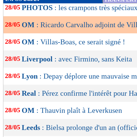
de
28/05
PHOTOS
: les crampons très spéciau
lecture
28/05
OM
: Ricardo Carvalho adjoint de Vil
OK
28/05
OM
: Villas-Boas, ce serait signé !
28/05
Liverpool
: avec Firmino, sans Keita
28/05
Lyon
: Depay déplore une mauvaise m
28/05
Real
: Pérez confirme l'intérêt pour H
28/05
OM
: Thauvin plaît à Leverkusen
28/05
Leeds
: Bielsa prolonge d'un an (offici