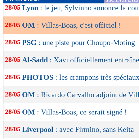
de
28/05
Lyon
: le jeu, Sylvinho annonce la cou
lecture
28/05
OM
: Villas-Boas, c'est officiel !
OK
28/05
PSG
: une piste pour Choupo-Moting
28/05
Al-Sadd
: Xavi officiellement entraîn
28/05
PHOTOS
: les crampons très spéciau
28/05
OM
: Ricardo Carvalho adjoint de Vil
28/05
OM
: Villas-Boas, ce serait signé !
28/05
Liverpool
: avec Firmino, sans Keita