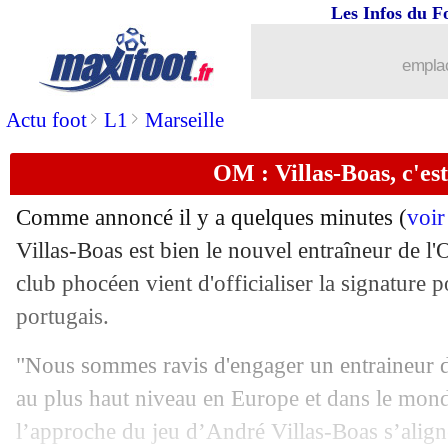
Les Infos du F
28/05
OM
: libre, Ribéry n'écarte pas un ret
emplac
28/05
Liverpool
: Guardiola et la C1, Klopp 
>
>
Actu foot
L1
Marseille
28/05
PSG
: Cavani, rien avec l'Atletico !
OM : Villas-Boas, c'est 
28/05
OM
: Villas-Boas payé autant que Gar
Comme annoncé il y a quelques minutes (
voir
28/05
Milan
: Gattuso, démission confirmée 
Villas-Boas est bien le nouvel entraîneur de l
club phocéen vient d'officialiser la signature 
28/05
Chelsea
: David Luiz se méfie d'Emer
portugais.
28/05
Juve
: Allegri fier du travail accompli
"Nous sommes ravis d'engager un entraineur d
au plus haut niveau en Europe et dans le mond
28/05
Lyon
: un rôle plus important pour Fo
l’approche du jeu d’André Villas-Boas s’align