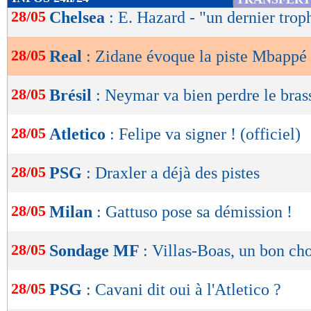
de
28/05
Chelsea
: E. Hazard - "un dernier trop
lecture
28/05
Real
: Zidane évoque la piste Mbappé
OK
28/05
Brésil
: Neymar va bien perdre le bras
28/05
Atletico
: Felipe va signer ! (officiel)
28/05
PSG
: Draxler a déjà des pistes
28/05
Milan
: Gattuso pose sa démission !
28/05
Sondage MF
: Villas-Boas, un bon ch
28/05
PSG
: Cavani dit oui à l'Atletico ?