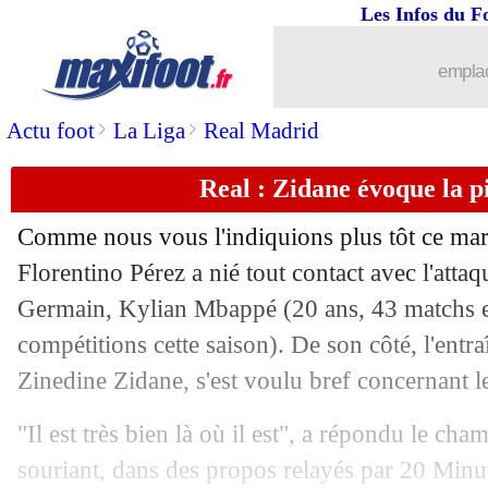
Les Infos du F
28/05
OM
: Villas-Boas, c'est officiel !
emplac
28/05
PSG
: une piste pour Choupo-Moting
>
>
Actu foot
La Liga
Real Madrid
28/05
Al-Sadd
: Xavi officiellement entraîn
Real : Zidane évoque la 
28/05
PHOTOS
: les crampons très spéciau
Comme nous vous l'indiquions plus tôt ce mar
28/05
OM
: Ricardo Carvalho adjoint de Vil
Florentino Pérez a nié tout contact avec l'attaq
Germain, Kylian
Mbappé
(20 ans, 43 matchs e
28/05
OM
: Villas-Boas, ce serait signé !
compétitions cette saison). De son côté, l'entr
Zinedine Zidane, s'est voulu bref concernant le
28/05
Liverpool
: avec Firmino, sans Keita
"Il est très bien là où il est", a répondu le 
28/05
Lyon
: Depay déplore une mauvaise m
souriant, dans des propos relayés par 20 Minu