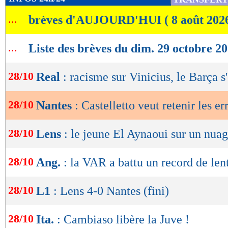
de
...
brèves d'AUJOURD'HUI ( 8 août 202
lecture
OK
...
Liste des brèves du dim. 29 octobre 2
28/10
Real
: racisme sur Vinicius, le Barça 
28/10
Nantes
: Castelletto veut retenir les er
28/10
Lens
: le jeune El Aynaoui sur un nua
28/10
Ang.
: la VAR a battu un record de len
28/10
L1
: Lens 4-0 Nantes (fini)
28/10
Ita.
: Cambiaso libère la Juve !