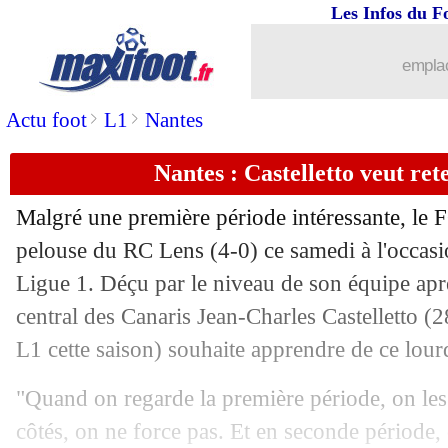
Les Infos du F
emplac
>
>
Actu foot
L1
Nantes
Nantes : Castelletto veut ret
Malgré une première période intéressante, le FC
pelouse du RC Lens (4-0) ce samedi à l'occasi
Ligue 1. Déçu par le niveau de son équipe aprè
central des Canaris Jean-Charles
Castelletto
(28
L1 cette saison) souhaite apprendre de ce lour
"Quand on regarde la première période, on les f
côtés, on ne force pas. Et en seconde période, 