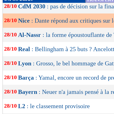
de
28/10
CdM 2030
: pas de décision sur la fina
lecture
28/10
Nice
: Dante répond aux critiques sur l
OK
28/10
Al-Nassr
: la forme époustouflante de 
28/10
Real
: Bellingham à 25 buts ? Ancelot
28/10
Lyon
: Grosso, le bel hommage de Gat
28/10
Barça
: Yamal, encore un record de pr
28/10
Bayern
: Neuer n'a jamais pensé à la r
28/10
L2
: le classement provisoire