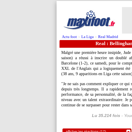
Actu foot
La Liga
Real Madrid
>
>
Real : Bellingh
Malgré une première heure insipide, Jude
saison) a réussi à inscrire un doublé a
Barcelone (1-2), ce samedi, pour le comp
XXL de l'Anglais qui a logiquement été 
(38 ans, 9 apparitions en Liga cette saison
"Je ne sais pas comment expliquer ce qui s
depuis très longtemps. Il a rapidement 
performance, de sa personnalité, de la fa
niveau avec un talent extraordinaire. Je p
continue de se surpasser pour rester dans s
Lu 35.214 fois
- Youc
afficher les réactions (17)