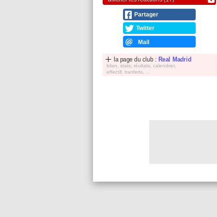
Partager
Twitter
Mail
la page du club :
Real Madrid
bilan, stats, réultats, calendrier,
effectif, tranferts, ...