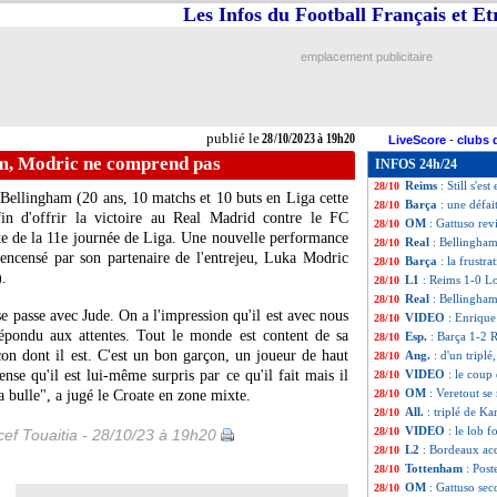
Les Infos du Football Français et E
Bayern
: Neuer n'
28/10
L2
: le classement
28/10
L2
: les résultats 
28/10
emplacement publicitaire
Lyon
: Cucci va b
28/10
Ang.
: Newcastle
28/10
All.
: Leipzig dér
28/10
Lyon
: Cherki abs
28/10
publié le
28/10/2023 à 19h20
LiveScore
-
clubs 
Lorient
: Le Bris 
28/10
am, Modric ne comprend pas
INFOS 24h/24
L1
: Lens-Nantes
28/10
Reims
: Still s'es
28/10
Bellingham
(20 ans, 10 matchs et 10 buts en Liga cette
Barça
: une défa
28/10
fin d'offrir la victoire au Real Madrid contre le FC
OM
: Gattuso rev
28/10
te de la 11e journée de Liga. Une nouvelle performance
Real
: Bellingha
28/10
encensé par son partenaire de l'entrejeu, Luka
Modric
Barça
: la frustr
28/10
).
L1
: Reims 1-0 Lo
28/10
Real
: Bellingham
28/10
e passe avec Jude. On a l'impression qu'il est avec nous
VIDEO
: Enrique 
28/10
répondu aux attentes. Tout le monde est content de sa
Esp.
: Barça 1-2 R
28/10
çon dont il est. C'est un bon garçon, un joueur de haut
Ang.
: d'un tripl
28/10
ense qu'il est lui-même surpris par ce qu'il fait mais il
VIDEO
: le coup
28/10
OM
: Veretout se
a bulle", a jugé le Croate en zone mixte.
28/10
All.
: triplé de K
28/10
VIDEO
: le lob 
28/10
ef Touaitia - 28/10/23 à 19h20
L2
: Bordeaux ac
28/10
Tottenham
: Post
28/10
OM
: Gattuso sec
28/10