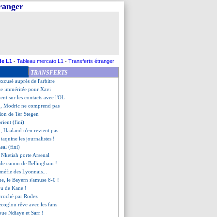
tranger
a jamais pensé à la retraite
 provisoire
de la soirée
ientôt partir
 frustré à Wolverhampton
oule 6-0 !
ent du groupe à Marseille !
de L1
-
Tableau mercato L1
-
Transferts étranger
s'attendait à plus souffrir
TRANSFERTS
, les compos
t excusé auprès de l'arbitre
ite imméritée pour Xavi
ient sur les contacts avec l'OL
m, Modric ne comprend pas
ation de Ter Stegen
rient (fini)
, Haaland n'en revient pas
taquine les journalistes !
eal (fini)
é, Nketiah porte Arsenal
 de canon de Bellingham !
 méfie des Lyonnais...
ane, le Bayern s'amuse 8-0 !
fou de Kane !
croché par Rodez
ecoglou rêve avec les fans
oue Ndiaye et Sarr !