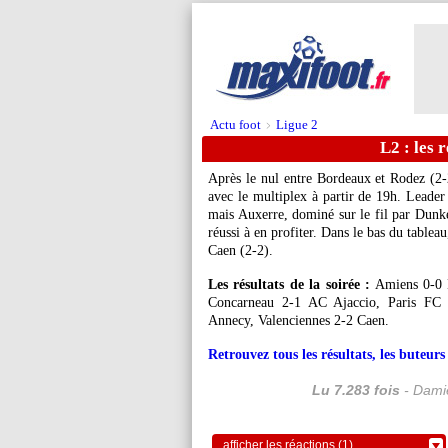
Actu foot
Ligue 2
>
L2 : les r
Après le nul entre Bordeaux et Rodez (2-
avec le multiplex à partir de 19h. Leader
mais Auxerre, dominé sur le fil par Dunke
réussi à en profiter. Dans le bas du tablea
Caen (2-2).
Les résultats de la soirée :
Amiens 0-0 L
Concarneau 2-1 AC Ajaccio, Paris FC 
Annecy, Valenciennes 2-2 Caen.
Retrouvez tous les résultats, les buteu
Lu 7.283 fois
- Damie
afficher les réactions (1)