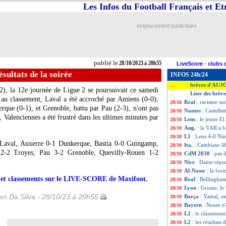
Les Infos du Football Français et E
emplacement publicitaire
publié le
28/10/2023 à 20h55
LiveScore
-
clubs 
ésultats de la soirée
INFOS 24h/24
brèves d'AUJ
...
2), la 12e journée de Ligue 2 se poursuivait ce samedi
Liste des brèv
...
 au classement, Laval a été accroché par Amiens (0-0),
Real
: racisme su
28/10
rque (0-1), et Grenoble, battu par Pau (2-3), n'ont pas
Nantes
: Castellet
28/10
u, Valenciennes a été frustré dans les ultimes minutes par
Lens
: le jeune E
28/10
Ang.
: la VAR a b
28/10
L1
: Lens 4-0 Nan
28/10
aval, Auxerre 0-1 Dunkerque, Bastia 0-0 Guingamp,
Ita.
: Cambiaso li
28/10
2-2 Troyes, Pau 3-2 Grenoble, Quevilly-Rouen 1-2
CdM 2030
: pas 
28/10
Nice
: Dante répon
28/10
Al-Nassr
: la for
28/10
rs et classements sur le LIVE-SCORE de Maxifoot.
Real
: Bellingham
28/10
Lyon
: Grosso, l
28/10
n Da Silva - 28/10/23 à 20h55
Barça
: Yamal, e
28/10
Bayern
: Neuer n'
28/10
L2
: le classement
28/10
L2
: les résultats 
28/10