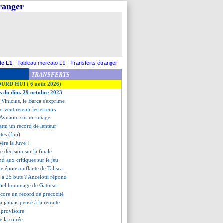
tranger
de L1
-
Tableau mercato L1
-
Transferts étranger
TRANSFERTS
OURD'HUI ( 6 août 2026)
es du dim. 29 octobre 2023
r Vinicius, le Barça s'exprime
to veut retenir les erreurs
l Aynaoui sur un nuage
attu un record de lenteur
tes (fini)
bère la Juve !
de décision sur la finale
d aux critiques sur le jeu
me époustouflante de Talisca
 à 25 buts ? Ancelotti répond
e bel hommage de Gattuso
ncore un record de précocité
a jamais pensé à la retraite
 provisoire
de la soirée