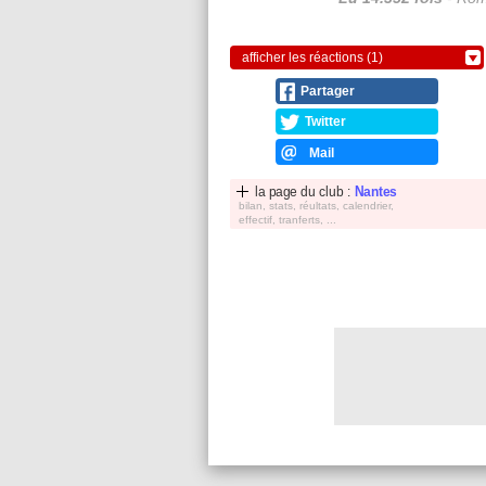
afficher les réactions (1)
Partager
Twitter
Mail
la page du club :
Nantes
bilan, stats, réultats, calendrier,
effectif, tranferts, ...