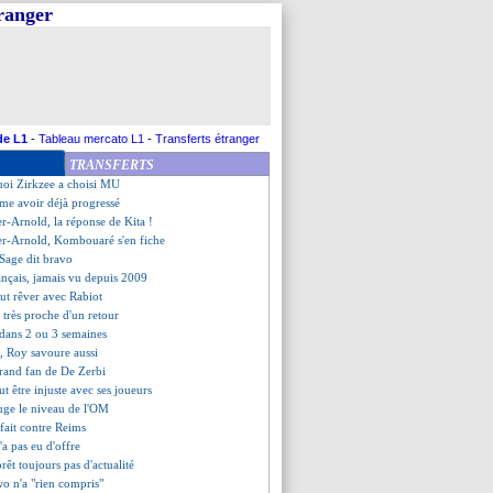
tranger
uge son début de saison
nne, les compos
ne pouvait pas rester
drier, Kombouaré original
 de pression pour Der Zakarian
De Zerbi répond à Platini
 plus pour Agbadou (officiel)
de L1
-
Tableau mercato L1
-
Transferts étranger
tier de coach manque à Ferguson
TRANSFERTS
vient sur sa fin d'aventure
uoi Zirkzee a choisi MU
time avoir déjà progressé
r-Arnold, la réponse de Kita !
er-Arnold, Kombouaré s'en fiche
 Sage dit bravo
rançais, jamais vu depuis 2009
ut rêver avec Rabiot
très proche d'un retour
 dans 2 ou 3 semaines
€, Roy savoure aussi
grand fan de De Zerbi
t être injuste avec ses joueurs
juge le niveau de l'OM
rfait contre Reims
'a pas eu d'offre
prêt toujours pas d'actualité
wo n'a "rien compris"