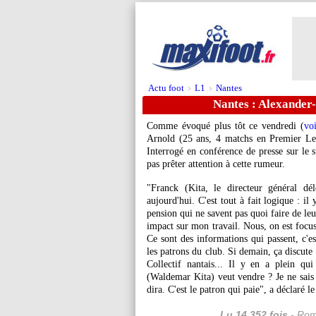
Actu foot
L1
Nantes
>
>
Nantes : Alexander
Comme évoqué plus tôt ce vendredi (
voi
Arnold
(25 ans, 4 matchs en Premier Leag
Interrogé en conférence de presse sur le 
pas prêter attention à cette rumeur.
"Franck (Kita, le directeur général dé
aujourd'hui. C'est tout à fait logique : il
pension qui ne savent pas quoi faire de leu
impact sur mon travail. Nous, on est foc
Ce sont des informations qui passent, c'es
les patrons du club. Si demain, ça discute
Collectif nantais... Il y en a plein qui
(Waldemar Kita) veut vendre ? Je ne sais 
dira. C'est le patron qui paie", a déclaré l
Lu 14.352 fois
- Rom