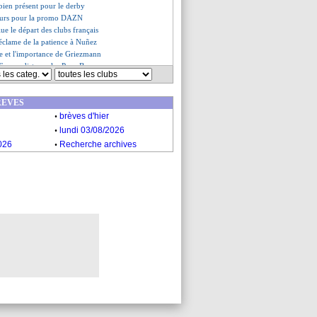
bien présent pour le derby
jours pour la promo DAZN
ue le départ des clubs français
réclame de la patience à Nuñez
e et l'importance de Griezmann
 France distance les Pays-Bas
oui a digéré son transfert raté
 laisse sa place (officiel)
REVES
racheté par Alexander-Arnold ?
.
félicite Akliouche
brèves d'hier
rique - "un Monaco très fort"
.
lundi 03/08/2026
défaite, la fierté de Flick
.
026
Recherche archives
, Raya s'estime chanceux
hena plus rapide que Mbappé
en désolé pour Garcia
e des axes de progression
loit mérité pour Hütter
es du jeu. 19 septembre 2024
es du mer. 18 septembre 2024