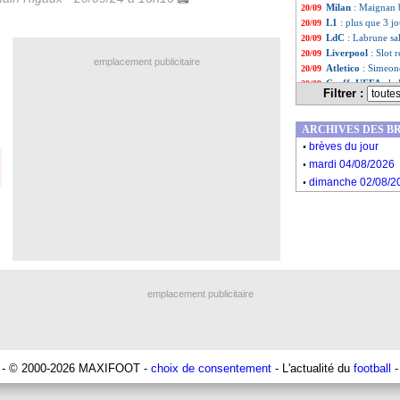
Milan
: Maignan 
20/09
L1
: plus que 3 
20/09
LdC
: Labrune sal
20/09
Liverpool
: Slot 
20/09
emplacement publicitaire
Atletico
: Simeon
20/09
Coeff. UEFA
: la
20/09
Filtrer :
Monaco
: El Ayna
20/09
Australie
: Arnold
20/09
ARCHIVES DES B
Nantes
: le club 
20/09
.
Monaco
: Hütter 
20/09
brèves du jour
.
Monaco
: C. Hen
20/09
mardi 04/08/2026
Barça
: malgré la 
20/09
.
dimanche 02/08/2
Arsenal
: penalty
20/09
Monaco
: Ilenik
20/09
Barça
: Ter Steg
20/09
Brest
: Roy point
20/09
Monaco
: un exp
20/09
Liste des brèv
...
Liste des brèv
...
emplacement publicitaire
- © 2000-2026 MAXIFOOT -
choix de consentement
- L'actualité du
football
-