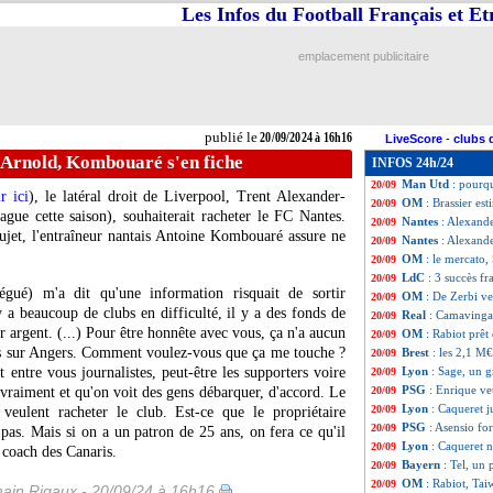
Les Infos du Football Français et E
Lyon
: Caqueret j
20/09
L1
: Nice-St Etie
20/09
Naples
: Osimhen 
20/09
emplacement publicitaire
Nantes
: le calen
20/09
Montpellier
: pas
20/09
OM
: foot à 10, 
20/09
Reims
: un an de
20/09
publié le
20/09/2024 à 16h16
LiveScore
-
clubs 
Man Utd
: le mé
20/09
-Arnold, Kombouaré s'en fiche
INFOS 24h/24
OM
: Veretout re
20/09
Man Utd
: pourq
20/09
r ici
), le latéral droit de Liverpool, Trent
Alexander-
OM
: Brassier es
20/09
ue cette saison), souhaiterait racheter le FC Nantes.
Nantes
: Alexande
20/09
sujet, l'entraîneur nantais Antoine Kombouaré assure ne
Nantes
: Alexand
20/09
OM
: le mercato,
20/09
LdC
: 3 succès f
20/09
légué) m'a dit qu'une information risquait de sortir
OM
: De Zerbi ve
20/09
 y a beaucoup de clubs en difficulté, il y a des fonds de
Real
: Camavinga 
20/09
r argent. (...) Pour être honnête avec vous, ça n'a aucun
OM
: Rabiot prêt
20/09
us sur Angers. Comment voulez-vous que ça me touche ?
Brest
: les 2,1 M
20/09
t entre vous journalistes, peut-être les supporters voire
Lyon
: Sage, un 
20/09
PSG
: Enrique veu
 vraiment et qu'on voit des gens débarquer, d'accord. Le
20/09
Lyon
: Caqueret 
20/09
 veulent racheter le club. Est-ce que le propriétaire
PSG
: Asensio fo
20/09
pas. Mais si on a un patron de 25 ans, on fera ce qu'il
Lyon
: Caqueret n
20/09
e coach des Canaris.
Bayern
: Tel, un 
20/09
OM
: Rabiot, Tai
20/09
ain Rigaux - 20/09/24 à 16h16