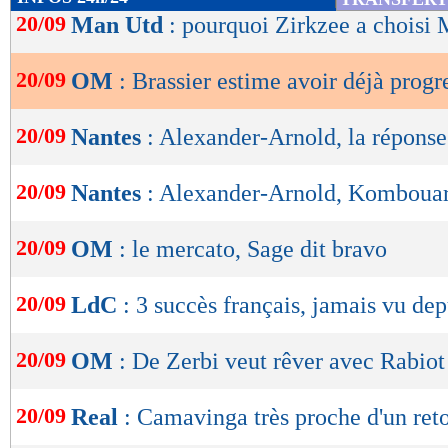
de
20/09
Man Utd
: pourquoi Zirkzee a choisi
lecture
20/09
OM
: Brassier estime avoir déjà progr
OK
20/09
Nantes
: Alexander-Arnold, la réponse
20/09
Nantes
: Alexander-Arnold, Kombouaré
20/09
OM
: le mercato, Sage dit bravo
20/09
LdC
: 3 succès français, jamais vu de
20/09
OM
: De Zerbi veut rêver avec Rabiot
20/09
Real
: Camavinga très proche d'un ret