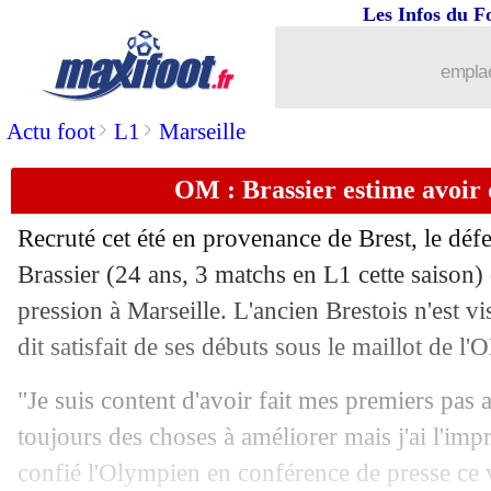
Les Infos du F
20/09
L1
: Nice 8-0 St Etienne (fini)
emplac
20/09
Botafogo
: El Arouch s'en va déjà (offi
>
>
Actu foot
L1
Marseille
20/09
L2
: les résultats de la soirée
OM : Brassier estime avoir 
20/09
L1
: 6-0 à la mi-temps, une 1ère au 21
Recruté cet été en provenance de Brest, le défe
20/09
Tottenham
: Postecoglou ne doute pa
Brassier
(24 ans, 3 matchs en L1 cette saison)
pression à Marseille. L'ancien Brestois n'est vi
20/09
OM
: De Zerbi motive Wahi et Maup
dit satisfait de ses débuts sous le maillot de l'
20/09
PSG
: Hakimi ménagé contre Reims
"Je suis content d'avoir fait mes premiers pas
toujours des choses à améliorer mais j'ai l'imp
20/09
Lyon
: Caqueret juge son début de sai
confié l'Olympien en conférence de presse ce 