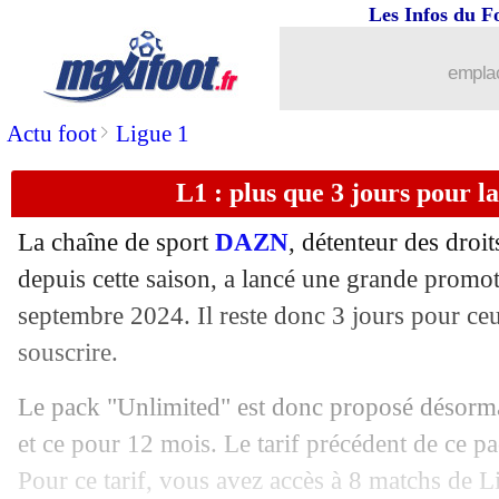
Les Infos du F
20/09
OM
: Brassier estime avoir déjà progr
emplac
20/09
Nantes
: Alexander-Arnold, la réponse
>
Actu foot
Ligue 1
20/09
Nantes
: Alexander-Arnold, Kombouaré
L1 : plus que 3 jours pour
20/09
OM
: le mercato, Sage dit bravo
La chaîne de sport
DAZN
, détenteur des dro
20/09
LdC
: 3 succès français, jamais vu de
depuis cette saison, a lancé une grande promot
septembre 2024. Il reste donc 3 jours pour ce
20/09
OM
: De Zerbi veut rêver avec Rabiot
souscrire.
20/09
Real
: Camavinga très proche d'un ret
Le pack "Unlimited" est donc proposé désorma
et ce pour 12 mois. Le tarif précédent de ce pa
20/09
OM
: Rabiot prêt dans 2 ou 3 semaine
Pour ce tarif, vous avez accès à 8 matchs de Li