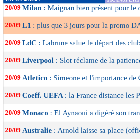
de
20/09
Milan
: Maignan bien présent pour le 
lecture
20/09
L1
: plus que 3 jours pour la promo 
OK
20/09
LdC
: Labrune salue le départ des club
20/09
Liverpool
: Slot réclame de la patien
20/09
Atletico
: Simeone et l'importance de
20/09
Coeff. UEFA
: la France distance les 
20/09
Monaco
: El Aynaoui a digéré son tran
20/09
Australie
: Arnold laisse sa place (offi