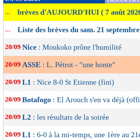
de
...
brèves d'AUJOURD'HUI ( 7 août 202
lecture
OK
...
Liste des brèves du sam. 21 septembr
20/09
Nice
: Moukoko prône l'humilité
20/09
ASSE
: L. Pétrot - "une honte"
20/09
L1
: Nice 8-0 St Etienne (fini)
20/09
Botafogo
: El Arouch s'en va déjà (offi
20/09
L2
: les résultats de la soirée
20/09
L1
: 6-0 à la mi-temps, une 1ère au 21