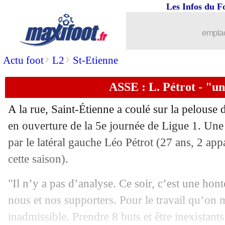
Les Infos du F
emplac
>
>
Actu foot
L2
St-Etienne
ASSE : L. Pétrot - "u
A la rue, Saint-Étienne a coulé sur la pelouse 
en ouverture de la 5e journée de Ligue 1. Une
par le latéral gauche Léo
Pétrot
(27 ans, 2 appa
cette saison).
"Il n’y a pas d’analyse. Ce soir, c’est une hon
nous et nos supporters. Pour le travail qu’on m
inadmissible. Prendre 8 buts et être inexistants 