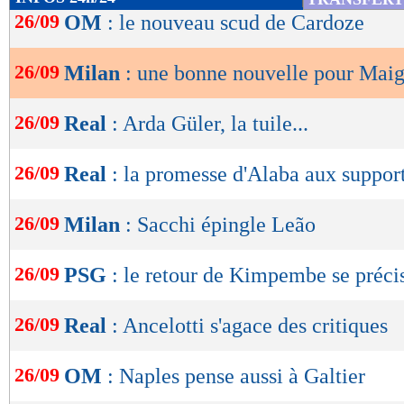
de
26/09
OM
: le nouveau scud de Cardoze
lecture
26/09
Milan
: une bonne nouvelle pour Mai
OK
26/09
Real
: Arda Güler, la tuile...
26/09
Real
: la promesse d'Alaba aux suppor
26/09
Milan
: Sacchi épingle Leão
26/09
PSG
: le retour de Kimpembe se préci
26/09
Real
: Ancelotti s'agace des critiques
26/09
OM
: Naples pense aussi à Galtier