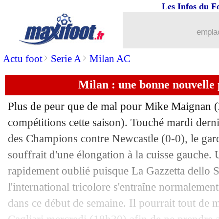
Les Infos du F
26/09
Brentford
: Chelsea surveille toujour
emplac
26/09
OM
: Dugarry critique l'effectif
>
>
Actu foot
Serie A
Milan AC
26/09
Chelsea
: Pochettino veut oublier les c
Milan : une bonne nouvelle
26/09
Man City
: les cadences, Guardiola ré
Plus de peur que de mal pour Mike
Maignan
(
26/09
Lyon
: Gallardo a refusé le poste
compétitions cette saison). Touché mardi dern
des Champions contre Newcastle (0-0), le gar
26/09
EdF (f)
: W. Renard fait gagner les Bl
souffrait d'une élongation à la cuisse gauche.
rapidement oublié puisque La Gazzetta dello S
26/09
L1
: Lille-Reims, les compos
l'international tricolore s'entraîne normalemen
dans ce début de semaine. Il pourrait tout de 
26/09
Monaco
: coup dur pour Henrique