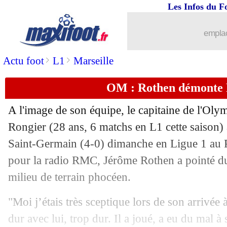
Les Infos du F
26/09
L1
: le classement complet
emplac
26/09
L1
: Lille 1-2 Reims (fini)
>
>
Actu foot
L1
Marseille
26/09
Ang. (Cpe)
: Martial buteur, MU facil
OM : Rothen démonte 
26/09
L2
: le classement provisoire
A l'image de son équipe, le capitaine de l'Oly
26/09
L2
: les résultats de la soirée
Rongier
(28 ans, 6 matchs en L1 cette saison)
Saint-Germain (4-0) dimanche en Ligue 1 au P
26/09
All. (Cpe)
: le Bayern déroule avec un
pour la radio RMC, Jérôme Rothen a pointé du 
milieu de terrain phocéen.
26/09
Ita.
: Milik libère la Juve
"Moi j’étais très sceptique lors de son arrivée à
26/09
Brentford
: Chelsea surveille toujour
dur avec lui, trop dur. Il a joué, a eu du mal à 