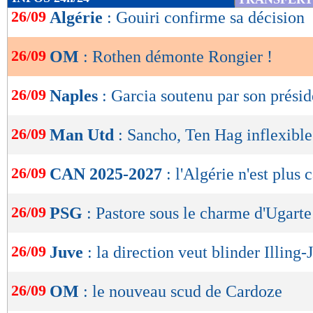
de
26/09
Algérie
: Gouiri confirme sa décision
lecture
26/09
OM
: Rothen démonte Rongier !
OK
26/09
Naples
: Garcia soutenu par son présid
26/09
Man Utd
: Sancho, Ten Hag inflexible
26/09
CAN 2025-2027
: l'Algérie n'est plus 
26/09
PSG
: Pastore sous le charme d'Ugarte
26/09
Juve
: la direction veut blinder Illing-
26/09
OM
: le nouveau scud de Cardoze