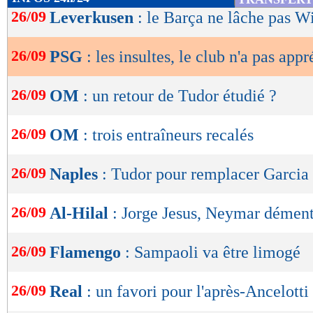
de
26/09
Leverkusen
: le Barça ne lâche pas W
lecture
26/09
PSG
: les insultes, le club n'a pas appr
OK
26/09
OM
: un retour de Tudor étudié ?
26/09
OM
: trois entraîneurs recalés
26/09
Naples
: Tudor pour remplacer Garcia
26/09
Al-Hilal
: Jorge Jesus, Neymar dément
26/09
Flamengo
: Sampaoli va être limogé
26/09
Real
: un favori pour l'après-Ancelotti