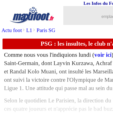
Les Infos du F
26/09
PSG
: Pastore sous le charme d'Ugarte
emplac
26/09
Juve
: la direction veut blinder Illing-
>
>
Actu foot
L1
Paris SG
26/09
OM
: le nouveau scud de Cardoze
PSG : les insultes, le club n
26/09
Milan
: une bonne nouvelle pour Mai
Comme nous vous l'indiquions lundi (
voir ici
26/09
Real
: Arda Güler, la tuile...
Saint-Germain, dont Layvin Kurzawa, Achra
et Randal Kolo Muani, ont insulté les Marseilla
26/09
Real
: la promesse d'Alaba aux suppor
ont suivi la victoire contre l'Olympique de Ma
Ligue 1. Une attitude qui passe mal au sein du 
26/09
Milan
: Sacchi épingle Leão
Selon le quotidien Le Parisien, la direction du
26/09
PSG
: le retour de Kimpembe se préci
ces quatre joueurs et n'apprécie pas le bad buz