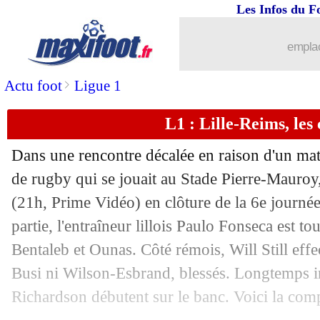
Les Infos du F
...
Liste des brèves du mer. 27 septembre
emplac
26/09
Esp.
: le Barça tenu en échec
>
Actu foot
Ligue 1
26/09
Reims
: Still a vu la vraie image de s
L1 : Lille-Reims, le
26/09
Lille
: l'agacement de Cabella
Dans une rencontre décalée en raison d'un m
26/09
L1
: le classement complet
de rugby qui se jouait au Stade Pierre-Mauroy,
(21h, Prime Vidéo) en clôture de la 6e journée
26/09
L1
: Lille 1-2 Reims (fini)
partie, l'entraîneur lillois Paulo Fonseca est to
Bentaleb et Ounas. Côté rémois, Will Still eff
26/09
Ang. (Cpe)
: Martial buteur, MU facil
Busi ni Wilson-Esbrand, blessés. Longtemps i
Richardson débutent sur le banc. Voici la com
26/09
L2
: le classement provisoire