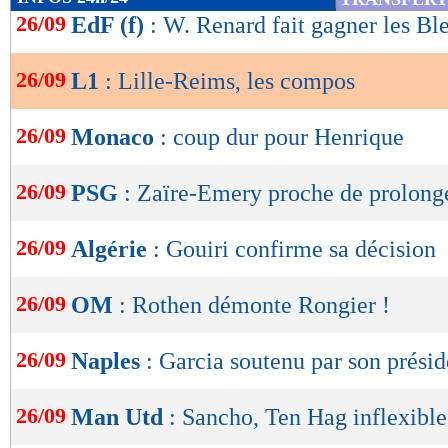
1,12
- 1,40
de
26/09
EdF (f)
: W. Renard fait gagner les Bl
statistiques toutes compétitions con
lecture
Lu 5.348 fois
- Damien Da Silva 
26/09
L1
: Lille-Reims, les compos
OK
26/09
Monaco
: coup dur pour Henrique
26/09
PSG
: Zaïre-Emery proche de prolonge
26/09
Algérie
: Gouiri confirme sa décision
26/09
OM
: Rothen démonte Rongier !
26/09
Naples
: Garcia soutenu par son présid
26/09
Man Utd
: Sancho, Ten Hag inflexible