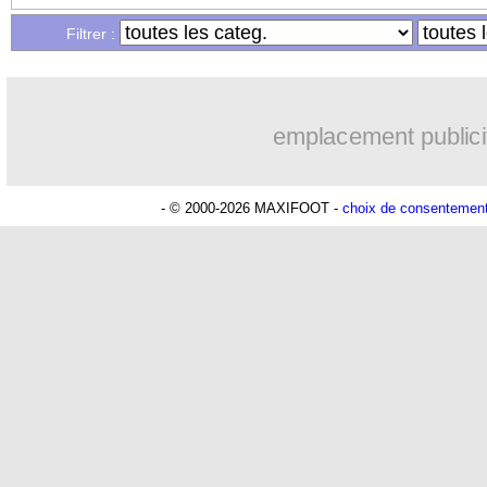
26/09
CAN 2025-2027
: l'Algérie n'est plus 
Filtrer :
26/09
PSG
: Pastore sous le charme d'Ugarte
emplacement publici
26/09
Juve
: la direction veut blinder Illing-
26/09
OM
: le nouveau scud de Cardoze
- © 2000-2026 MAXIFOOT -
choix de consentemen
26/09
Milan
: une bonne nouvelle pour Mai
26/09
Real
: Arda Güler, la tuile...
26/09
Real
: la promesse d'Alaba aux suppor
26/09
Milan
: Sacchi épingle Leão