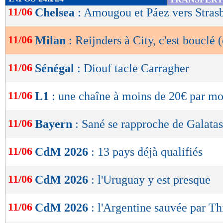
de
11/06
Chelsea
: Amougou et Páez vers Stras
lecture
11/06
Milan
: Reijnders à City, c'est bouclé (
OK
11/06
Sénégal
: Diouf tacle Carragher
11/06
L1
: une chaîne à moins de 20€ par mo
11/06
Bayern
: Sané se rapproche de Galata
11/06
CdM 2026
: 13 pays déjà qualifiés
11/06
CdM 2026
: l'Uruguay y est presque
11/06
CdM 2026
: l'Argentine sauvée par T