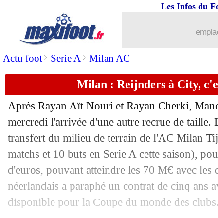
Les Infos du F
11/06
Barça
: deux pistes pour Ter Stegen
emplac
11/06
Ita.
: Milan-Côme délocalisé en Austra
>
>
Actu foot
Serie A
Milan AC
11/06
Espagne
: le reproche de Guti à Yamal
Milan : Reijnders à City, c'e
11/06
Lyon
: et si Tagliafico restait ?
Après Rayan Aït Nouri et Rayan Cherki, Manche
11/06
Milan
: Hernandez dit oui à l'Atletico
mercredi l'arrivée d'une autre recrue de taille.
transfert du milieu de terrain de l'AC Milan Ti
11/06
Nantes
: Pallois et Coco vont partir
matchs et 10 buts en Serie A cette saison), po
d'euros, pouvant atteindre les 70 M€ avec les 
11/06
Pays-Bas
: Depay égale Van Persie
néerlandais a paraphé un contrat de cinq ans av
disponible pour la Coupe du monde des clubs
11/06
Cagliari
: Pisacane remplace Nicola (o