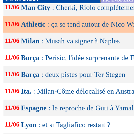
de
11/06
Man City
: Cherki, Riolo complèteme
lecture
11/06
Athletic
: ça se tend autour de Nico W
OK
11/06
Milan
: Musah va signer à Naples
11/06
Barça
: Perisic, l'idée surprenante de 
11/06
Barça
: deux pistes pour Ter Stegen
11/06
Ita.
: Milan-Côme délocalisé en Austra
11/06
Espagne
: le reproche de Guti à Yamal
11/06
Lyon
: et si Tagliafico restait ?