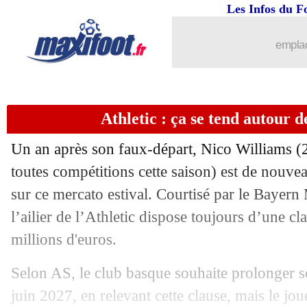
Les Infos du F
11/06
Rennes
: une option dans le contrat d
emplac
11/06
Euro (Espoirs)
: Portugal 0-0 France (
11/06
OM
: accord avec Angel Gomes (offici
Athletic : ça se tend autour 
11/06
Lyon
: Congré sort du silence
Un an après son faux-départ, Nico
Williams
(2
11/06
Lens
: un milieu tunisien sur les tablet
toutes compétitions cette saison) est de nouve
sur ce mercato estival. Courtisé par le Bayern
11/06
DNCG
: feu vert pour Brest et Rennes
l’ailier de l’Athletic dispose toujours d’une cla
millions d'euros.
11/06
CdM clubs
: le Real avec ses recrues
Selon AS, le club basque souhaite prolonger so
11/06
PHOTOS
: le nouveau maillot du PSG
juin 2027, en relevant cette clause, mais le jo