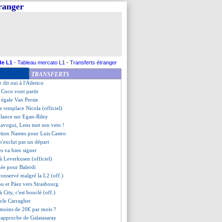
tranger
toujours flou pour Gyökeres
i, Riolo complètement emballé
end autour de Nico Williams
signer à Naples
'idée surprenante de Flick
es pour Ter Stegen
délocalisé en Australie ?
de L1
-
Tableau mercato L1
-
Transferts étranger
roche de Guti à Yamal
TRANSFERTS
fico restait ?
dit oui à l'Atletico
t Coco vont partir
 égale Van Persie
e remplace Nicola (officiel)
 lance sur Egan-Riley
lavogui, Lens met son veto !
ction Nantes pour Luis Castro
n'exclut pas un départ
s va bien signer
 à Leverkusen (officiel)
alée pour Balerdi
conservé malgré la L2 (off.)
u et Páez vers Strasbourg
à City, c'est bouclé (off.)
acle Carragher
 moins de 20€ par mois ?
 rapproche de Galatasaray