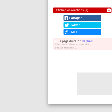
afficher les réactions (+)
Partager
Twitter
Mail
la page du club :
Cagliari
bilan, stats, réultats, calendrier,
effectif, tranferts, ...