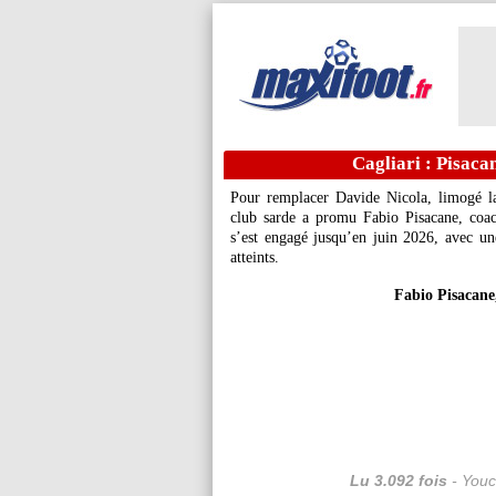
Cagliari : Pisaca
Pour remplacer Davide Nicola, limogé la 
club sarde a promu Fabio Pisacane, coach
s’est engagé jusqu’en juin 2026, avec un
atteints.
Fabio Pisacane
Lu 3.092 fois
- Youc