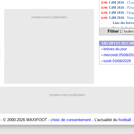
CdM 2026
: 13 p
11/06
CdM 2026
: l'Ur
11/06
CdM 2026
: l'Ar
11/06
emplacement publicitaire
CdM 2026
: Vinic
11/06
Liste des brèv
...
Liste des brève
...
Filtrer :
ARCHIVES DES B
.
brèves du jour
.
mercredi 05/08/20
.
lundi 03/08/2026
emplacement publicitaire
- © 2000-2026 MAXIFOOT -
choix de consentement
- L'actualité du
football
-