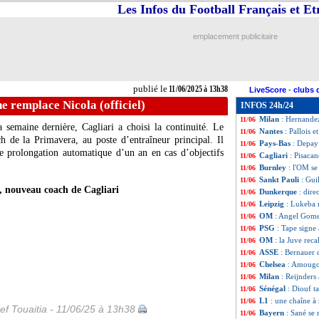
Les Infos du Football Français et E
Sporting
: c'est 
11/06
Man City
: Cherk
11/06
Athletic
: ça se t
11/06
emplacement publicitaire
Milan
: Musah va 
11/06
Barça
: Perisic, l
11/06
Barça
: deux pist
11/06
Ita.
: Milan-Côme 
11/06
publié le
11/06/2025 à 13h38
LiveScore
-
clubs 
Espagne
: le rep
11/06
ne remplace Nicola (officiel)
INFOS 24h/24
Lyon
: et si Taglia
11/06
Milan
: Hernandez 
11/06
semaine dernière, Cagliari a choisi la continuité. Le
Nantes
: Pallois e
11/06
 de la Primavera, au poste d’entraîneur principal. Il
Pays-Bas
: Depay
11/06
e prolongation automatique d’un an en cas d’objectifs
Cagliari
: Pisacan
11/06
Burnley
: l'OM se
11/06
Sankt Pauli
: Gui
11/06
, nouveau coach de Cagliari
Dunkerque
: dire
11/06
Leipzig
: Lukeba 
11/06
OM
: Angel Gome
11/06
PSG
: Tape signe
11/06
OM
: la Juve rec
11/06
ASSE
: Bernauer 
11/06
Chelsea
: Amougo
11/06
Milan
: Reijnders 
11/06
Sénégal
: Diouf t
11/06
L1
: une chaîne à
11/06
ef Touaitia - 11/06/25 à 13h38
Bayern
: Sané se
11/06