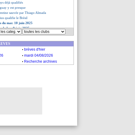
ays déjà qualifiés
uguay y est presque
gentine sauvée par Thiago Almada
ius qualifie le Brésil
es du mar. 10 juin 2025
s du lun. 9 juin 2025
REVES
.
brèves d'hier
.
26
mardi 04/08/2026
.
Recherche archives