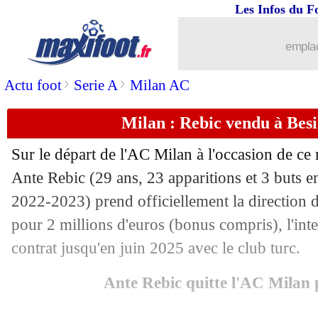
Les Infos du F
31/07
Barça
: la piste João Felix
emplac
31/07
Bayern
: les regrets de Mané
>
>
Actu foot
Serie A
Milan AC
31/07
PSG
: Soler compte rester et progresse
Milan : Rebic vendu à Besik
31/07
Nantes
: Lamine Diack arrive en prêt (
Sur le départ de l'AC Milan à l'occasion de ce m
31/07
Barça
: Dembélé n'est pas écarté
Ante
Rebic
(29 ans, 23 apparitions et 3 buts e
2022-2023) prend officiellement la direction 
31/07
Ang.
: du changement dans l'arbitrage
pour 2 millions d'euros (bonus compris), l'inte
contrat jusqu'en juin 2025 avec le club turc.
31/07
Montpellier
: Mavididi rejoint Leicest
Ante Rebic quitte l'AC Milan 
31/07
Liverpool
: le nouveau capitaine no