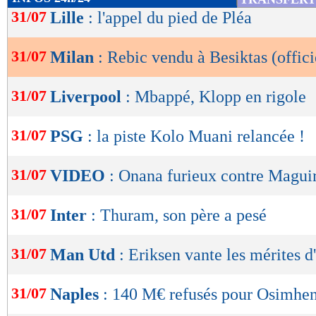
de
31/07
Lille
: l'appel du pied de Pléa
lecture
31/07
Milan
: Rebic vendu à Besiktas (offici
OK
31/07
Liverpool
: Mbappé, Klopp en rigole
31/07
PSG
: la piste Kolo Muani relancée !
31/07
VIDEO
: Onana furieux contre Maguir
31/07
Inter
: Thuram, son père a pesé
31/07
Man Utd
: Eriksen vante les mérites 
31/07
Naples
: 140 M€ refusés pour Osimhen
Lu 9.308 fois
- Damien Da Silva 