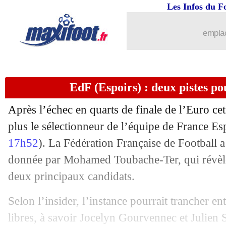
Les Infos du F
emplac
...
brèves d'AUJOURD'HUI ( 8 août 202
EdF (Espoirs) : deux pistes po
...
Liste des brèves du mar. 1 août 2023
Après l’échec en quarts de finale de l’Euro cet
31/07
Roma
: Aouar réussit ses débuts
plus le sélectionneur de l’équipe de France Esp
17h52
). La Fédération Française de Football 
31/07
Chelsea
: un échange Lukaku-Vlahovi
donnée par Mohamed Toubache-Ter, qui révèle 
31/07
Real
: nouveau coup dur pour Mendy
deux principaux candidats.
Selon l’insider, l’instance pourrait trancher e
31/07
Al-Ittihad
: c'est officiel pour Fabinho
libres, à savoir Jocelyn Gourvennec et Julien 