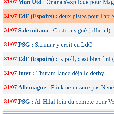
31/07
Man Utd
: Onana s'explique pour Mag
de
lecture
31/07
EdF (Espoirs)
: deux pistes pour l'apr
OK
31/07
Salernitana
: Costil a signé (officiel)
31/07
PSG
: Skriniar y croit en LdC
31/07
EdF (Espoirs)
: Ripoll, c'est bien fini 
31/07
Inter
: Thuram lance déjà le derby
31/07
Allemagne
: Flick ne rassure pas Neue
31/07
PSG
: Al-Hilal loin du compte pour Ve