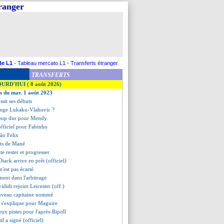
tranger
de L1
-
Tableau mercato L1
-
Transferts étranger
TRANSFERTS
OURD'HUI ( 8 août 2026)
es du mar. 1 août 2023
ssit ses débuts
ange Lukaku-Vlahovic ?
oup dur pour Mendy
 officiel pour Fabinho
oão Felix
rets de Mané
te rester et progresser
iack arrive en prêt (officiel)
'est pas écarté
ent dans l'arbitrage
ididi rejoint Leicester (off.)
ouveau capitaine nommé
 s'explique pour Maguire
eux pistes pour l'après-Ripoll
til a signé (officiel)