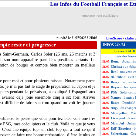
Les Infos du Football Français et E
emplacement publicitaire
publié le
31/07/2023 à 21h08
LiveScore
-
clubs 
mpte rester et progresser
INFOS 24h/24
brèves d'AUJ
...
is Saint-Germain,
Carlos Soler
(26 ans, 26 matchs et 3
Liste des brèv
...
t son nom apparaître parmi les possibles partants. Le
Roma
: Aouar réu
31/07
tention de bouger et compte bien montrer un meilleur
Chelsea
: un éch
31/07
Real
: nouveau c
31/07
Al-Ittihad
: c'est
31/07
ère pour moi et pour plusieurs raisons. Notamment parce
Barça
: la piste J
31/07
o, je n’ai pas fait le stage de préparation au Japon et je
Bayern
: les reg
31/07
piers pendant la présaison, a expliqué l’Espagnol aux
PSG
: Soler comp
31/07
 avaient déjà joué ensemble cinq à six fois. Arriver
Nantes
: Lamine D
31/07
t difficile de faire son trou quand on voit les joueurs
Barça
: Dembélé n
31/07
Ang.
: du changem
31/07
Montpellier
: Mav
31/07
onfiance. Je pense que vous pourriez bien voir une très
Liverpool
: le n
31/07
Man Utd
: Onana
e PSG, mes coéquipiers et le club. Voilà ce que je veux
31/07
EdF (Espoirs)
: d
31/07
. C’est une équipe top, un club top qui a tout ce qu’il
Salernitana
: Cos
31/07
essayer de faire une bonne préparation, d’être le plus en