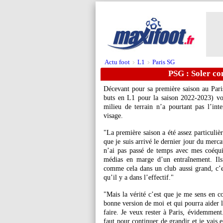
Actu foot
L1
Paris SG
>
>
PSG : Soler co
Décevant pour sa première saison au Par
buts en L1 pour la saison 2022-2023) voi
milieu de terrain n’a pourtant pas l’in
visage.
"La première saison a été assez particuli
que je suis arrivé le dernier jour du mercat
n’ai pas passé de temps avec mes coéqui
médias en marge d’un entraînement. Ils
comme cela dans un club aussi grand, c’es
qu’il y a dans l’effectif."
"Mais la vérité c’est que je me sens en c
bonne version de moi et qui pourra aider l
faire. Je veux rester à Paris, évidemment
faut pour continuer de grandir et je vais 