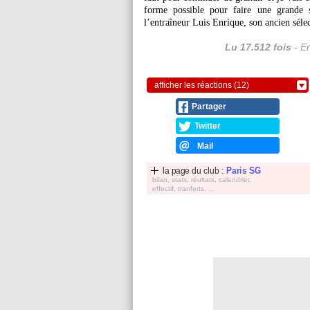
forme possible pour faire une grande 
l’entraîneur Luis Enrique, son ancien séle
Lu 17.512 fois
- Er
afficher les réactions (12)
Partager
Twitter
Mail
la page du club :
Paris SG
bilan, stats, réultats, calendrier,
effectif, tranferts, ...