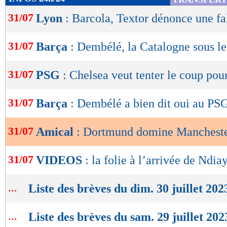
de
31/07
Lyon
: Barcola, Textor dénonce une f
lecture
OK
31/07
Barça
: Dembélé, la Catalogne sous l
31/07
PSG
: Chelsea veut tenter le coup po
31/07
Barça
: Dembélé a bien dit oui au PS
31/07
Amical
: Dortmund domine Mancheste
31/07
VIDEOS
: la folie à l’arrivée de Ndiay
...
Liste des brèves du dim. 30 juillet 202
...
Liste des brèves du sam. 29 juillet 202