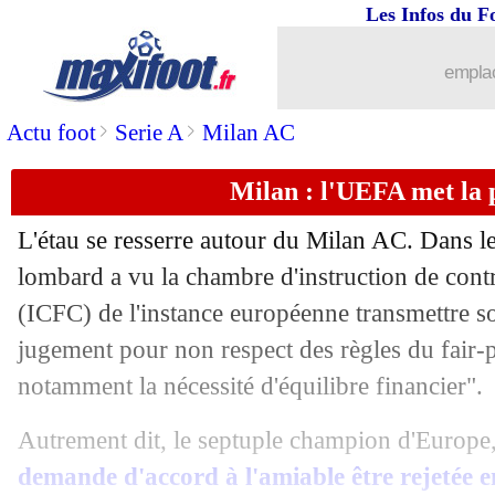
Les Infos du F
emplac
>
>
Actu foot
Serie A
Milan AC
Milan : l'UEFA met la p
L'étau se resserre autour du Milan AC. Dans le
lombard a vu la chambre d'instruction de contr
(ICFC) de l'instance européenne transmettre s
jugement pour non respect des règles du fair-p
notamment la nécessité d'équilibre financier".
Autrement dit, le septuple champion d'Europe
demande d'accord à l'amiable être rejetée 