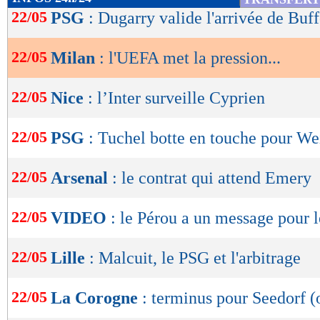
de
22/05
PSG
: Dugarry valide l'arrivée de Buf
lecture
22/05
Milan
: l'UEFA met la pression...
OK
22/05
Nice
: l’Inter surveille Cyprien
22/05
PSG
: Tuchel botte en touche pour We
22/05
Arsenal
: le contrat qui attend Emery
22/05
VIDEO
: le Pérou a un message pour 
22/05
Lille
: Malcuit, le PSG et l'arbitrage
22/05
La Corogne
: terminus pour Seedorf (o