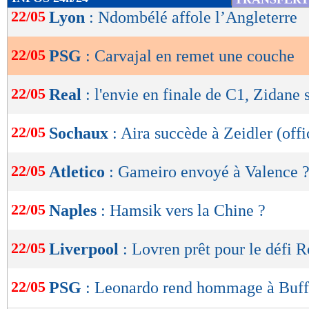
de
22/05
Lyon
: Ndombélé affole l’Angleterre
lecture
22/05
PSG
: Carvajal en remet une couche
OK
22/05
Real
: l'envie en finale de C1, Zidane 
22/05
Sochaux
: Aira succède à Zeidler (offi
22/05
Atletico
: Gameiro envoyé à Valence 
22/05
Naples
: Hamsik vers la Chine ?
22/05
Liverpool
: Lovren prêt pour le défi 
22/05
PSG
: Leonardo rend hommage à Buf