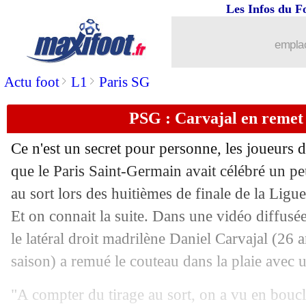
Les Infos du F
22/05
CdM 2018
: retrouvez les listes des 3
emplac
22/05
Bayern
: la première cible de Kovac
>
>
Actu foot
L1
Paris SG
22/05
L2
: Grenoble se rapproche de la mont
PSG : Carvajal en remet
22/05
Porto
: le prix de Brahimi connu
Ce n'est un secret pour personne, les joueurs 
22/05
Lens
: Montanier nouvel entraîneur (of
que le Paris Saint-Germain avait célébré un pe
au sort lors des huitièmes de finale de la Lig
22/05
Real
: Zidane estime ne pas être le me
Et on connait la suite. Dans une vidéo diffusé
le latéral droit madrilène
Daniel Carvajal
(26 a
22/05
PSG
: Dugarry valide l'arrivée de Buf
saison) a remué le couteau dans la plaie avec 
22/05
Milan
: l'UEFA met la pression...
"A compter du tirage au sort, on a vu en bouc