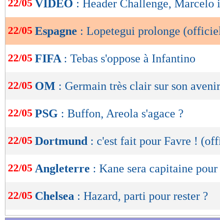
22/05
VIDEO
: Header Challenge, Marcelo i
de
lecture
22/05
Espagne
: Lopetegui prolonge (officie
OK
22/05
FIFA
: Tebas s'oppose à Infantino
22/05
OM
: Germain très clair sur son aveni
22/05
PSG
: Buffon, Areola s'agace ?
22/05
Dortmund
: c'est fait pour Favre ! (off
22/05
Angleterre
: Kane sera capitaine pour
22/05
Chelsea
: Hazard, parti pour rester ?