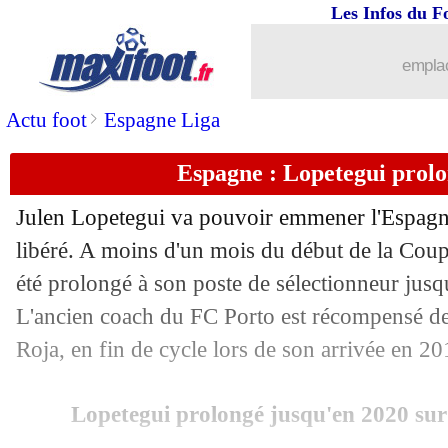
22/05
Sochaux
: Aira succède à Zeidler (offi
Les Infos du F
22/05
Atletico
: Gameiro envoyé à Valence 
emplac
22/05
Naples
: Hamsik vers la Chine ?
>
Actu foot
Espagne Liga
Espagne : Lopetegui prolon
22/05
Liverpool
: Lovren prêt pour le défi 
Julen Lopetegui va pouvoir emmener l'Espagne
22/05
PSG
: Leonardo rend hommage à Buf
libéré. A moins d'un mois du début de la Coup
été prolongé à son poste de sélectionneur jusq
22/05
Barrage L1-L2
: Ajaccio-TFC à Montp
L'ancien coach du FC Porto est récompensé de 
22/05
Troyes
: c'est fini pour Garcia (off.)
Roja, en fin de cycle lors de son arrivée en 20
22/05
LdC
: le pronostic osé de Del Bosque
Lopetegui prolongé jusqu'en 2020 sur