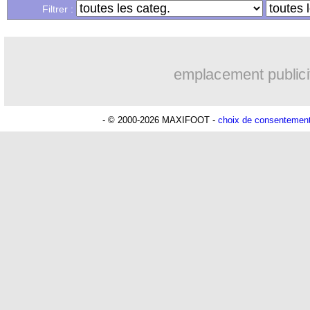
22/05
Espagne
: Lopetegui prolonge (officie
Filtrer :
22/05
FIFA
: Tebas s'oppose à Infantino
emplacement publici
22/05
OM
: Germain très clair sur son aveni
22/05
PSG
: Buffon, Areola s'agace ?
- © 2000-2026 MAXIFOOT -
choix de consentemen
22/05
Dortmund
: c'est fait pour Favre ! (off
22/05
Angleterre
: Kane sera capitaine pour
22/05
Chelsea
: Hazard, parti pour rester ?
22/05
PSG
: Cavani confirme ses intentions