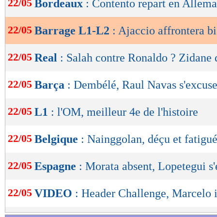
22/05
Bordeaux
: Contento repart en Allema
conservatoire. Le barrage aller AC Ajaccio – 
de
lecture
le mercredi 23 mai à 20h45 "à huis-clos dans 
22/05
Barrage L1-L2
: Ajaccio affrontera b
dans les prochaines heures par la LFP".
OK
22/05
Real
: Salah contre Ronaldo ? Zidane 
Lu 13.005 fois
- Romain Rigaux -
22/05
Barça
: Dembélé, Raul Navas s'excus
22/05
L1
: l'OM, meilleur 4e de l'histoire
22/05
Belgique
: Nainggolan, déçu et fatigu
22/05
Espagne
: Morata absent, Lopetegui s
22/05
VIDEO
: Header Challenge, Marcelo i