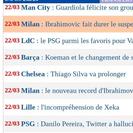
de
22/03
Man City
: Guardiola félicite son gro
lecture
22/03
Milan
: Ibrahimovic fait durer le susp
OK
22/03
LdC
: le PSG parmi les favoris pour V
22/03
Barça
: Koeman et le changement de 
22/03
Chelsea
: Thiago Silva va prolonger
22/03
Milan
: le nouveau record d'Ibrahimov
22/03
Lille
: l'incompréhension de Xeka
22/03
PSG
: Danilo Pereira, Twitter a halluc