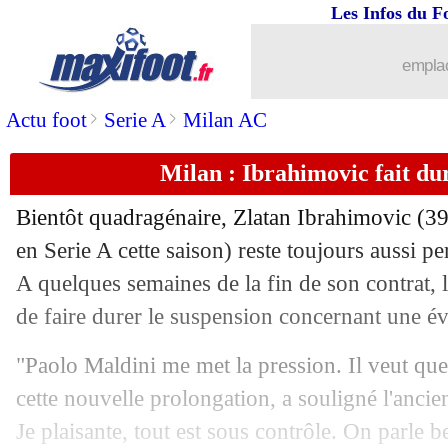
Les Infos du F
22/03
EdF
: Deschamps compte sur Dembél
emplac
22/03
Liverpool
: ça discute pour Garay
>
>
Actu foot
Serie A
Milan AC
22/03
Leipzig
: c'est fait pour Simakan ! (off
Milan : Ibrahimovic fait du
22/03
Lille
: la grosse mise en garde de Galti
Bientôt quadragénaire, Zlatan Ibrahimovic (39
22/03
OM
: Amavi toujours en discussions, m
en Serie A cette saison) reste toujours aussi 
A quelques semaines de la fin de son contrat, 
22/03
Juve
: l'inquiétude de Pirlo
de faire durer le suspension concernant une év
22/03
Chelsea
: Tuchel sent son équipe fatig
"Paolo Maldini me met la pression. Il veut que
cette nouvelle prolongation, a souligné l'ancien
22/03
PSG
: Pochettino n'a envoyé aucun m
Je plaisante, tout est sous contrôle. On parle 