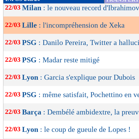
de
22/03
Milan
: le nouveau record d'Ibrahimov
lecture
22/03
Lille
: l'incompréhension de Xeka
OK
22/03
PSG
: Danilo Pereira, Twitter a halluc
22/03
PSG
: Madar reste mitigé
22/03
Lyon
: Garcia s'explique pour Dubois
22/03
PSG
: même satisfait, Pochettino en v
22/03
Barça
: Dembélé ambidextre, la preuv
22/03
Lyon
: le coup de gueule de Lopes !