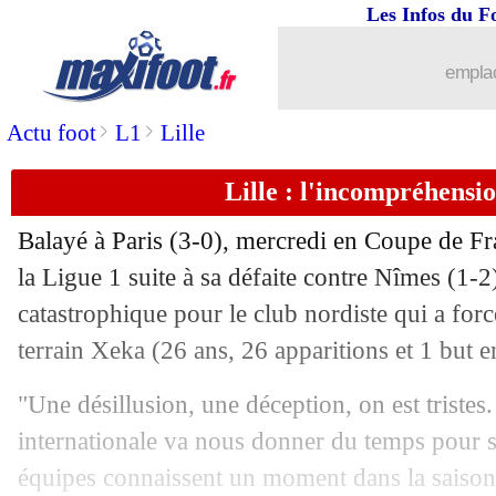
Les Infos du F
22/03
Juve
: l'inquiétude de Pirlo
emplac
22/03
Chelsea
: Tuchel sent son équipe fatig
>
>
Actu foot
L1
Lille
22/03
PSG
: Pochettino n'a envoyé aucun m
Lille : l'incompréhensi
22/03
Lorient
: Laurienté, Kombouaré a rev
Balayé à Paris (3-0), mercredi en Coupe de Fran
22/03
PSG
: Leonardo agacé pour les sélectio
la Ligue 1 suite à sa défaite contre Nîmes (1
catastrophique pour le club nordiste qui a for
22/03
M'Gladbach
: Xabi Alonso pour succ
terrain Xeka (26 ans, 26 apparitions et 1 but e
22/03
Médias
: Alexandre Ruiz va quitter be
"Une désillusion, une déception, on est tristes
internationale va nous donner du temps pour se
22/03
Bayern
: Hernandez et Sarr victimes c
équipes connaissent un moment dans la saison