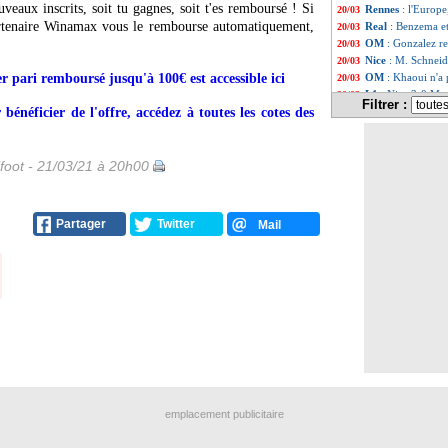
veaux inscrits, soit tu gagnes, soit t'es remboursé ! Si
Rennes
: l'Europ
20/03
artenaire Winamax vous le rembourse automatiquement,
Real
: Benzema et
20/03
OM
: Gonzalez re
20/03
Nice
: M. Schneid
20/03
er pari remboursé jusqu'à 100€ est accessible ici
OM
: Khaoui n'a 
20/03
L1
: Nice 3-0 Mars
20/03
Filtrer :
bénéficier de l'offre, accédez à toutes les cotes des
VIDEO
: un CSC
20/03
Esp.
: Benzema po
20/03
PSG
: Pochettin
20/03
EdF (Espoirs)
: 
20/03
foot - 21/03/21 à 20h00
All.
: le Bayern d
20/03
PSG
: Neymar, P
20/03
L2
: le leader Tr
20/03
Partager
Twitter
Mail
OM
: Gonzalez s
20/03
Man Utd
: Pogba
20/03
L1
: Nice-Marseil
20/03
PSG
: un malaise
20/03
PSG
: cinq absen
20/03
L1
: Metz 1-3 Ren
20/03
Barça
: Pedri ve
20/03
Man City
: Guard
20/03
PSG
: Domenech n
20/03
Villarreal
: More
20/03
Montpellier
: l'a
20/03
emplacement publicitaire
L1
: Metz-Rennes
20/03
Monaco
: le pod
20/03