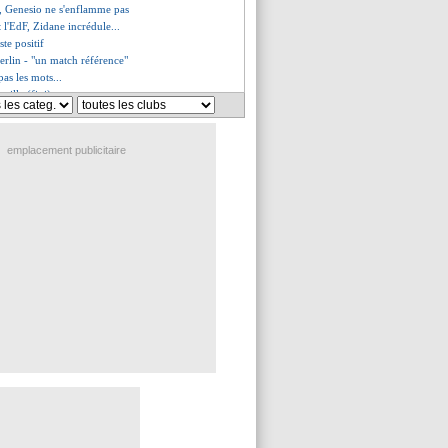
e, Genesio ne s'enflamme pas
 l'EdF, Zidane incrédule...
ste positif
erlin - "un match référence"
pas les mots...
eille (fini)
 gag en Bundesliga
rte encore le Real !
o voit Lyon comme une finale
emplacement publicitaire
Diaby va manquer l'Euro !
éroule, Håland sauve le BvB !
ochettino évoque son retour
oyes renversé par Amiens
ent l'impact Sampaoli
 prêt à prolonger ?
le, les compos
 avec Kehrer ?
ts contre l'OL, Neymar apte
nes (fini)
ut continuer avec Koeman
iola botte en touche pour Håland
'y croit pas contre le Bayern
no, c'est 100 M€ ou rien
gent de Laborde vise un départ
, les compos
ium, Kovac ne s'avance pas