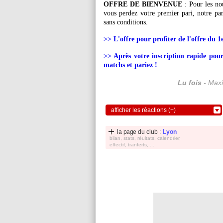
OFFRE DE BIENVENUE
: Pour les nou
vous perdez votre premier pari, notre p
sans conditions.
>> L'offre pour profiter de l'offre du 1
>> Après votre inscription rapide pour 
matchs et pariez !
Lu fois
- Maxi
afficher les réactions (+)
la page du club :
Lyon
bilan, stats, réultats, calendrier,
effectif, tranferts, ...