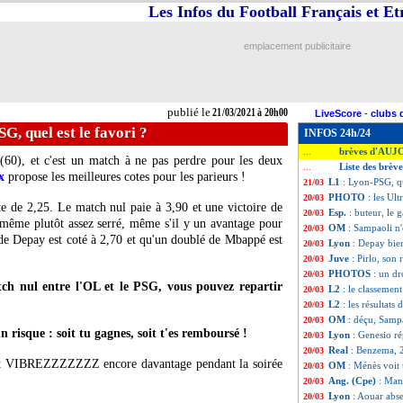
Les Infos du Football Français et E
emplacement publicitaire
publié le
21/03/2021 à 20h00
LiveScore
-
clubs 
G, quel est le favori ?
INFOS 24h/24
brèves d'AUJ
...
(60), et c'est un match à ne pas perdre pour les deux
Liste des brèv
...
x
propose les meilleures cotes pour les parieurs !
L1
: Lyon-PSG, qu
21/03
PHOTO
: les Ult
20/03
e de 2,25. Le match nul paie à 3,90 et une victoire de
Esp.
: buteur, le 
20/03
 même plutôt assez serré, même s'il y un avantage pour
OM
: Sampaoli n
20/03
 de Depay est coté à 2,70 et qu'un doublé de Mbappé est
Lyon
: Depay bien
20/03
Juve
: Pirlo, son
20/03
PHOTOS
: un d
20/03
tch nul entre l'OL et le PSG, vous pouvez repartir
L2
: le classemen
20/03
L2
: les résultats 
20/03
OM
: déçu, Samp
20/03
n risque : soit tu gagnes, soit t'es remboursé !
Lyon
: Genesio r
20/03
Real
: Benzema, 2
20/03
t et VIBREZZZZZZZ encore davantage pendant la soirée
OM
: Ménès voit
20/03
Ang. (Cpe)
: Man 
20/03
Lyon
: Aouar abse
20/03