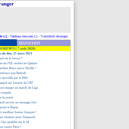
tranger
de L1
-
Tableau mercato L1
-
Transferts étranger
TRANSFERTS
OURD'HUI ( 7 août 2026)
es du dim. 21 mars 2021
el est le favori ?
ras de l'OL taclent les Qataris
gardien Bono sauve Séville !
'enfonce pas Balerdi
 surveillé par le PSG
 rappel sur l'avenir de CR7
rone stoppe un match de Liga
t complet
de la soirée
aoli envoie un message fort
épond à Depay
e meilleur buteur français !
 un chantier pour Sampaoli
City qualifié sur le fil
nt contre Paris !