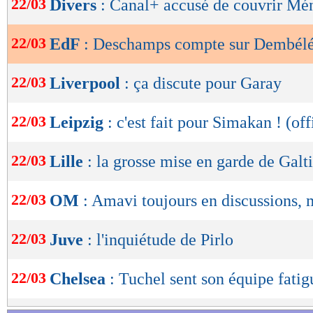
22/03
Divers
: Canal+ accusé de couvrir Mé
de
lecture
22/03
EdF
: Deschamps compte sur Dembél
OK
22/03
Liverpool
: ça discute pour Garay
22/03
Leipzig
: c'est fait pour Simakan ! (off
22/03
Lille
: la grosse mise en garde de Galti
22/03
OM
: Amavi toujours en discussions, m
22/03
Juve
: l'inquiétude de Pirlo
22/03
Chelsea
: Tuchel sent son équipe fatig