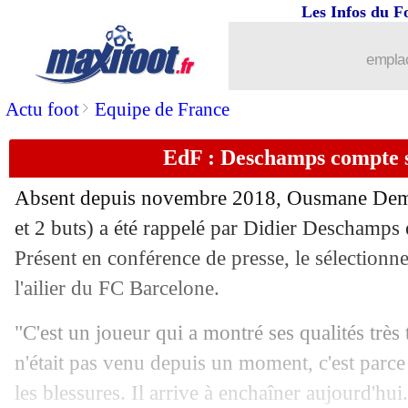
22/03
OM
: Courbis, Sampaoli et le "cadea
Les Infos du F
22/03
Médias
: Ménès fait son mea culpa
emplac
22/03
EdF
: Benzema, l'appel désespéré de 
>
Actu foot
Equipe de France
EdF : Deschamps compte 
22/03
Dortmund
: son avenir, la mise au po
Absent depuis novembre 2018, Ousmane Dembé
22/03
PSG
: un "énorme bonus" pour Neyma
et 2 buts) a été rappelé par Didier Deschamps
Présent en conférence de presse, le sélectionne
22/03
Dortmund
: les excuses d'Håland
l'ailier du FC Barcelone.
22/03
Bayern
: Hernandez sent le PSG "rev
"C'est un joueur qui a montré ses qualités très tô
n'était pas venu depuis un moment, c'est parce 
22/03
PSG
: fin de la piste Alaba ?
les blessures. Il arrive à enchaîner aujourd'hui.