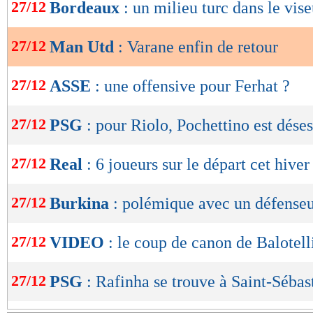
de
27/12
Bordeaux
: un milieu turc dans le vise
lecture
27/12
Man Utd
: Varane enfin de retour
OK
27/12
ASSE
: une offensive pour Ferhat ?
27/12
PSG
: pour Riolo, Pochettino est dése
27/12
Real
: 6 joueurs sur le départ cet hiver
27/12
Burkina
: polémique avec un défenseu
27/12
VIDEO
: le coup de canon de Balotelli
27/12
PSG
: Rafinha se trouve à Saint-Sébas