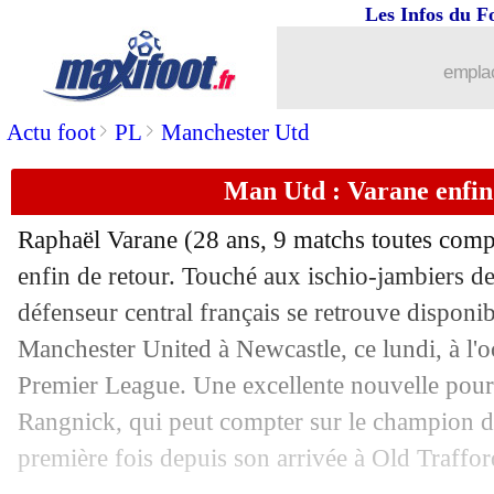
27/12
Lorient
: Bozok s'en prend aux dirigea
Les Infos du F
27/12
Leicester
: le coup de gueule de Rodge
emplac
>
>
Actu foot
PL
Manchester Utd
27/12
EdF
: Mbappé contre un Mondial bien
Man Utd : Varane enfin
27/12
Divers
: retour des jauges dans les sta
Raphaël Varane (28 ans, 9 matchs toutes compét
27/12
OM
: Kamara, un plan fou de MU avec
enfin de retour. Touché aux ischio-jambiers de
défenseur central français se retrouve disponi
27/12
Bayern
: Sané remercie ses patrons
Manchester United à Newcastle, ce lundi, à l'o
27/12
OM
: Dieng affiche ses ambitions
Premier League. Une excellente nouvelle pour 
Rangnick, qui peut compter sur le champion d
27/12
Italie
: Mancini n'en veut pas à Jorgin
première fois depuis son arrivée à Old Traffor