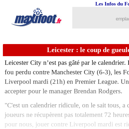
Les Infos du F
emplac
Leicester : le coup de gueul
...
brèves d'AUJOURD'HUI ( 7 août 202
Leicester City n’est pas gâté par le calendrier
...
Liste des brèves du mar. 28 décembre
fou perdu contre Manchester City (6-3), les F
Liverpool mardi (21h) en Premier League. Un 
27/12
Ang.
: Cavani sauve Man United
accepter pour le manager Brendan Rodgers.
27/12
Barça
: Torres, officialisation retardée
"C'est un calendrier ridicule, on le sait tous, a 
joueurs ne récupèrent pas totalement 72 heur
27/12
PSG
: Diallo ciblé par le Milan AC
pour nous, jouer contre Liverpool mardi est rid