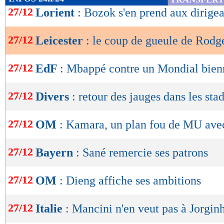
de
27/12
Lorient
: Bozok s'en prend aux dirigea
lecture
27/12
Leicester
: le coup de gueule de Rodge
OK
27/12
EdF
: Mbappé contre un Mondial bien
27/12
Divers
: retour des jauges dans les sta
27/12
OM
: Kamara, un plan fou de MU avec
27/12
Bayern
: Sané remercie ses patrons
27/12
OM
: Dieng affiche ses ambitions
27/12
Italie
: Mancini n'en veut pas à Jorgin