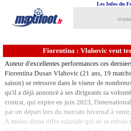
Les Infos du F
27/12
Monaco
: Vanderson, les détails connu
emplac
27/12
Tottenham
: Conte n'oublie pas l'Inter
27/12
OM
: Newcastle à l'assaut de Caleta-C
Fiorentina : Vlahovic veut te
27/12
Belgique
: Hazard, Martinez préoccupé
Auteur d'excellentes performances ces derniers
27/12
Man Utd
: Corinthians pousse pour C
Fiorentina Dusan Vlahovic (21 ans, 19 matchs 
saison) se retrouve dans le viseur de nombreu
27/12
Arsenal
: Aubameyang, Arteta esquiv
qu'il a déjà annoncé à ses dirigeants sa volon
contrat, qui expire en juin 2023, l'international
27/12
Bordeaux
: un milieu turc dans le vise
par un départ lors du mercato hivernal à venir, 
A moins d'une offre salariale qui ne se refuse 
27/12
Man Utd
: Varane enfin de retour