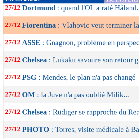
de
27/12
Dortmund
: quand l'OL a raté Håland.
lecture
27/12
Fiorentina
: Vlahovic veut terminer la
OK
27/12
ASSE
: Gnagnon, problème en perspec
27/12
Chelsea
: Lukaku savoure son retour 
27/12
PSG
: Mendes, le plan n'a pas changé
27/12
OM
: la Juve n'a pas oublié Milik...
27/12
Chelsea
: Rüdiger se rapproche du Rea
27/12
PHOTO
: Torres, visite médicale à B