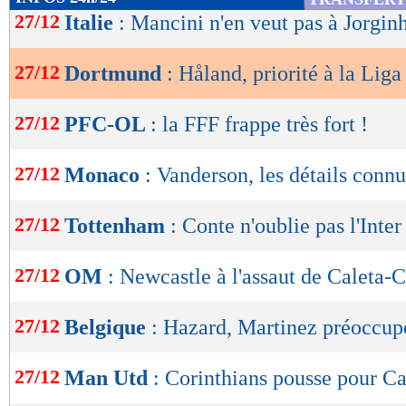
de
27/12
Italie
: Mancini n'en veut pas à Jorgin
lecture
27/12
Dortmund
: Håland, priorité à la Liga
OK
27/12
PFC-OL
: la FFF frappe très fort !
27/12
Monaco
: Vanderson, les détails connu
27/12
Tottenham
: Conte n'oublie pas l'Inter
27/12
OM
: Newcastle à l'assaut de Caleta-C
27/12
Belgique
: Hazard, Martinez préoccupé
27/12
Man Utd
: Corinthians pousse pour C