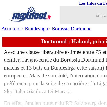
Les Infos du F
27/12
PSG
: Diallo ciblé par le Milan AC
emplac
27/12
ASSE
: le discours honnête d'Hamou
>
>
Actu foot
Bundesliga
Borussia Dortmund
27/12
Barça
: une opportunité pour Umtiti
Dortmund : Håland, priorit
27/12
PFC-OL
: Ménès approuve les sanctio
Avec une clause libératoire estimée entre 75 et 
27/12
Sociedad
: Rafinha prêté par le PSG (o
dernier, l'avant-centre du Borussia Dortmund 
matchs et 13 buts en Bundesliga cette saison) f
27/12
Barça
: Alves et Lenglet testés positif
européens. Mais de son côté, l'international n
préférence pour la suite de sa carrière : la Liga
27/12
PSG
: le prono de Mbappé contre le R
Sky Italia Gianluca Di Marzio.
27/12
Belgique
: Martinez évoque son aveni
En effet, l'ancien buteur du RB Salzbourg don